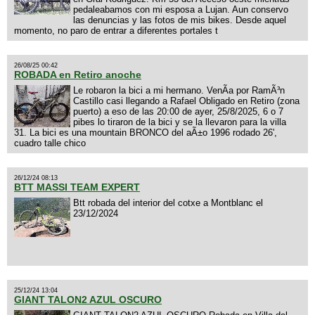
pedaleabamos con mi esposa a Lujan. Aun conservo
las denuncias y las fotos de mis bikes. Desde aquel
momento, no paro de entrar a diferentes portales t
26/08/25 00:42
ROBADA en Retiro anoche
Le robaron la bici a mi hermano. VenÃ­a por RamÃ³n
Castillo casi llegando a Rafael Obligado en Retiro (zona
puerto) a eso de las 20:00 de ayer, 25/8/2025, 6 o 7
pibes lo tiraron de la bici y se la llevaron para la villa
31. La bici es una mountain BRONCO del aÃ±o 1996 rodado 26',
cuadro talle chico
26/12/24 08:13
BTT MASSI TEAM EXPERT
Btt robada del interior del cotxe a Montblanc el
23/12/2024
25/12/24 13:04
GIANT TALON2 AZUL OSCURO