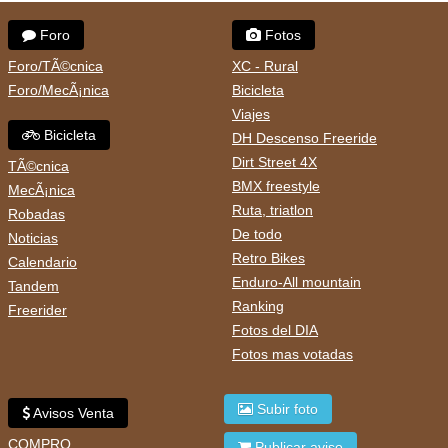
Foro
Fotos
Foro/TÃ©cnica
XC - Rural
Foro/MecÃ¡nica
Bicicleta
Viajes
Bicicleta
DH Descenso Freeride
Dirt Street 4X
TÃ©cnica
BMX freestyle
MecÃ¡nica
Ruta, triatlon
Robadas
De todo
Noticias
Retro Bikes
Calendario
Enduro-All mountain
Tandem
Ranking
Freerider
Fotos del DIA
Fotos mas votadas
Subir foto
Avisos Venta
COMPRO
Publicar aviso