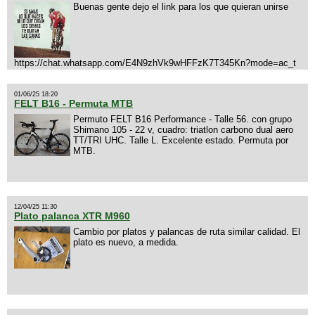
Buenas gente dejo el link para los que quieran unirse
https://chat.whatsapp.com/E4N9zhVk9wHFFzK7T345Kn?mode=ac_t
01/06/25 18:20
FELT B16 - Permuta MTB
Permuto FELT B16 Performance - Talle 56. con grupo
Shimano 105 - 22 v, cuadro: triatlon carbono dual aero
TT/TRI UHC. Talle L. Excelente estado. Permuta por
MTB.
12/04/25 11:30
Plato palanca XTR M960
Cambio por platos y palancas de ruta similar calidad. El
plato es nuevo, a medida.