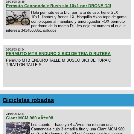
02/04/25 08:36
Permuto Cannondale Rush slx 10x1 por DRONE DJI
Hola permuto esta Bici por falta de uso, tiene SLX
10x1, llantas y frenos LX, Horquilla Axon tope de gama
con bloqueo al manubrio y amortiguador FOX permuto
por drone de la marca Dji, les dejo mi numero al que le
interesa 3434568861 saludos
26/02/25 13:54
PERMUTO MTB ENDURO X BICI DE TRIA O RUTERA
Permuto MTB ENDURO TALLE M BUSCO BICI DE TURA O
TRIATLON TALLE S.
Bicicletas robadas
24/10/25 12:31
Giant MCM 980 aÃ±o98
Les cuento... hace ya 4 aÃ±os me robaron una
Cannondale cujo 3 amarilla fluo y una Giant MCM 980
en Gral Rodriguez. Km 53 del Acceso oeste mientras