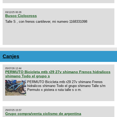
03/12/25 00:26
Busco Ciclocross
Talle S , con frenos cantilever, mi numero 1168331098
Canjes
05/07/26 12:44
PERMUTO Bicicleta mtb r29 27v shimano Frenos hidralicos
shimano Todo el grupo s
PERMUTO Bicicleta mtb r29 27v shimano Frenos
hidralicos shimano Todo el grupo shimano Talle s/m
Permuto x pistera o ruta talle s o m.
25/07/25 15:57
Grupo compra/venta ciclismo de argentina