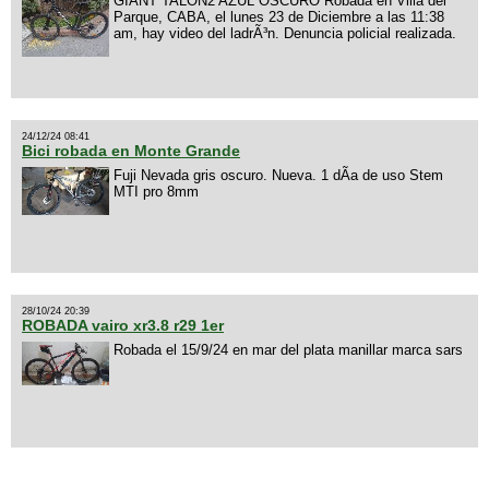
GIANT TALON2 AZUL OSCURO Robada en Villa del
Parque, CABA, el lunes 23 de Diciembre a las 11:38
am, hay video del ladrÃ³n. Denuncia policial realizada.
24/12/24 08:41
Bici robada en Monte Grande
Fuji Nevada gris oscuro. Nueva. 1 dÃ­a de uso Stem
MTI pro 8mm
28/10/24 20:39
ROBADA vairo xr3.8 r29 1er
Robada el 15/9/24 en mar del plata manillar marca sars