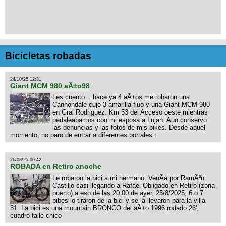
Bicicletas robadas
24/10/25 12:31
Giant MCM 980 aÃ±o98
Les cuento... hace ya 4 aÃ±os me robaron una
Cannondale cujo 3 amarilla fluo y una Giant MCM 980
en Gral Rodriguez. Km 53 del Acceso oeste mientras
pedaleabamos con mi esposa a Lujan. Aun conservo
las denuncias y las fotos de mis bikes. Desde aquel
momento, no paro de entrar a diferentes portales t
26/08/25 00:42
ROBADA en Retiro anoche
Le robaron la bici a mi hermano. VenÃ­a por RamÃ³n
Castillo casi llegando a Rafael Obligado en Retiro (zona
puerto) a eso de las 20:00 de ayer, 25/8/2025, 6 o 7
pibes lo tiraron de la bici y se la llevaron para la villa
31. La bici es una mountain BRONCO del aÃ±o 1996 rodado 26',
cuadro talle chico