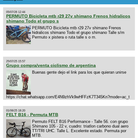
05/07/26 12:44
PERMUTO Bicicleta mtb r29 27v shimano Frenos hidralicos
shimano Todo el grupo s
PERMUTO Bicicleta mtb r29 27v shimano Frenos
hidralicos shimano Todo el grupo shimano Talle s/m
Permuto x pistera o ruta talle s o m.
25/07/25 15:57
Grupo compra/venta ciclismo de argentina
Buenas gente dejo el link para los que quieran unirse
https://chat.whatsapp.com/E4N9zhVk9wHFFzK7T345Kn?mode=ac_t
01/06/25 18:20
FELT B16 - Permuta MTB
Permuto FELT B16 Performance - Talle 56. con grupo
Shimano 105 - 22 v, cuadro: triatlon carbono dual aero
TT/TRI UHC. Talle L. Excelente estado. Permuta por
MTB.