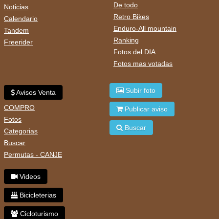
De todo
Noticias
Retro Bikes
Calendario
Enduro-All mountain
Tandem
Ranking
Freerider
Fotos del DIA
Fotos mas votadas
Subir foto
Avisos Venta
COMPRO
Publicar aviso
Fotos
Buscar
Categorias
Buscar
Permutas - CANJE
Videos
Bicicleterias
Cicloturismo