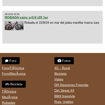
28/10/24 20:39
ROBADA vairo xr3.8 r29 1er
Robada el 15/9/24 en mar del plata manillar marca sars
Foro
Fotos
Foro/TÃ©cnica
XC - Rural
Foro/MecÃ¡nica
Bicicleta
Viajes
Bicicleta
DH Descenso Freeride
Dirt Street 4X
TÃ©cnica
BMX freestyle
MecÃ¡nica
Ruta, triatlon
Robadas