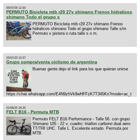
05/07/26 12:44
PERMUTO Bicicleta mtb r29 27v shimano Frenos hidralicos
shimano Todo el grupo s
PERMUTO Bicicleta mtb r29 27v shimano Frenos
hidralicos shimano Todo el grupo shimano Talle s/m
Permuto x pistera o ruta talle s o m.
25/07/25 15:57
Grupo compra/venta ciclismo de argentina
Buenas gente dejo el link para los que quieran unirse
https://chat.whatsapp.com/E4N9zhVk9wHFFzK7T345Kn?mode=ac_t
01/06/25 18:20
FELT B16 - Permuta MTB
Permuto FELT B16 Performance - Talle 56. con grupo
Shimano 105 - 22 v, cuadro: triatlon carbono dual aero
TT/TRI UHC. Talle L. Excelente estado. Permuta por
MTB.