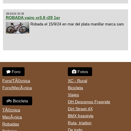
28/10/24 20:39
ROBADA vairo xr3.8 r29 1er
Robada el 15/9/24 en mar del plata manillar marca sars
Foro
Fotos
Foro/TÃ©cnica
XC - Rural
Foro/MecÃ¡nica
Bicicleta
Viajes
Bicicleta
DH Descenso Freeride
Dirt Street 4X
TÃ©cnica
BMX freestyle
MecÃ¡nica
Ruta, triatlon
Robadas
De todo