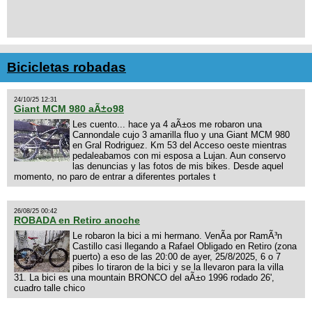
Bicicletas robadas
24/10/25 12:31
Giant MCM 980 aÃ±o98
Les cuento... hace ya 4 aÃ±os me robaron una
Cannondale cujo 3 amarilla fluo y una Giant MCM 980
en Gral Rodriguez. Km 53 del Acceso oeste mientras
pedaleabamos con mi esposa a Lujan. Aun conservo
las denuncias y las fotos de mis bikes. Desde aquel
momento, no paro de entrar a diferentes portales t
26/08/25 00:42
ROBADA en Retiro anoche
Le robaron la bici a mi hermano. VenÃ­a por RamÃ³n
Castillo casi llegando a Rafael Obligado en Retiro (zona
puerto) a eso de las 20:00 de ayer, 25/8/2025, 6 o 7
pibes lo tiraron de la bici y se la llevaron para la villa
31. La bici es una mountain BRONCO del aÃ±o 1996 rodado 26',
cuadro talle chico