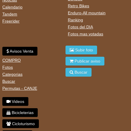
Noticias
Retro Bikes
Calendario
Enduro-All mountain
Tandem
Ranking
Freerider
Fotos del DIA
Fotos mas votadas
Subir foto
Avisos Venta
COMPRO
Publicar aviso
Fotos
Buscar
Categorias
Buscar
Permutas - CANJE
Videos
Bicicleterias
Cicloturismo