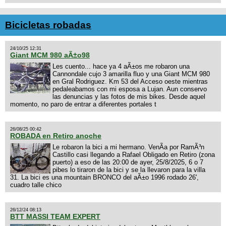
Bicicletas robadas
24/10/25 12:31
Giant MCM 980 aÃ±o98
Les cuento... hace ya 4 aÃ±os me robaron una
Cannondale cujo 3 amarilla fluo y una Giant MCM 980
en Gral Rodriguez. Km 53 del Acceso oeste mientras
pedaleabamos con mi esposa a Lujan. Aun conservo
las denuncias y las fotos de mis bikes. Desde aquel
momento, no paro de entrar a diferentes portales t
26/08/25 00:42
ROBADA en Retiro anoche
Le robaron la bici a mi hermano. VenÃ­a por RamÃ³n
Castillo casi llegando a Rafael Obligado en Retiro (zona
puerto) a eso de las 20:00 de ayer, 25/8/2025, 6 o 7
pibes lo tiraron de la bici y se la llevaron para la villa
31. La bici es una mountain BRONCO del aÃ±o 1996 rodado 26',
cuadro talle chico
26/12/24 08:13
BTT MASSI TEAM EXPERT