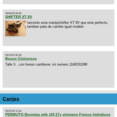
19/04/26 09:40
SHIFTER XT 8V
necesito esta manija/shifter XT 8V que este perfecto,
tambien pata de cambio igual modelo
03/12/25 00:26
Busco Ciclocross
Talle S , con frenos cantilever, mi numero 1168331098
Canjes
05/07/26 12:44
PERMUTO Bicicleta mtb r29 27v shimano Frenos hidralicos