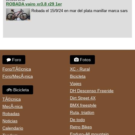
28/10/24 20:39
ROBADA vairo xr3.8 r29 1er
Robada el 15/9/24 en mar del plata manillar marca sars
Foro
Fotos
Foro/TÃ©cnica
XC - Rural
Foro/MecÃ¡nica
Bicicleta
Viajes
Bicicleta
DH Descenso Freeride
Dirt Street 4X
TÃ©cnica
BMX freestyle
MecÃ¡nica
Ruta, triatlon
Robadas
De todo
Noticias
Retro Bikes
Calendario
Enduro-All mountain