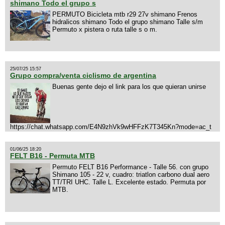
shimano Todo el grupo s
PERMUTO Bicicleta mtb r29 27v shimano Frenos
hidralicos shimano Todo el grupo shimano Talle s/m
Permuto x pistera o ruta talle s o m.
25/07/25 15:57
Grupo compra/venta ciclismo de argentina
Buenas gente dejo el link para los que quieran unirse
https://chat.whatsapp.com/E4N9zhVk9wHFFzK7T345Kn?mode=ac_t
01/06/25 18:20
FELT B16 - Permuta MTB
Permuto FELT B16 Performance - Talle 56. con grupo
Shimano 105 - 22 v, cuadro: triatlon carbono dual aero
TT/TRI UHC. Talle L. Excelente estado. Permuta por
MTB.