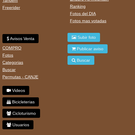
Tandem
Ranking
Freerider
Fotos del DIA
Fotos mas votadas
Subir foto
Avisos Venta
COMPRO
Publicar aviso
Fotos
Buscar
Categorias
Buscar
Permutas - CANJE
Videos
Bicicleterias
Cicloturismo
Usuarios