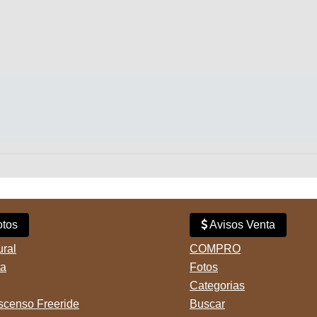
tos
Avisos Venta
ural
COMPRO
ta
Fotos
Categorias
censo Freeride
Buscar