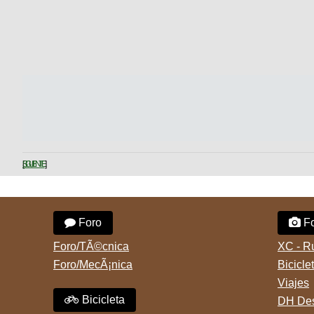
SIGUIENTE
Foro
Fo
Foro/TÃ©cnica
XC - R
Foro/MecÃ¡nica
Bicicle
Viajes
Bicicleta
DH Des