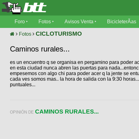
Foro
Foro
Fotos
Avisos Venta
BicicleterÃ­as
Foro
Fotos
CICLOTURISMO
Fotos
TÃ©cnica
Caminos rurales...
Avisos
MecÃ¡nica
SUBÃ
Ventas
es un encuentro q se organisa en pergamino para poder ace
tu foto
en esta ciudad nunca abren las puertas para nada...enton
empesemos con algo chi para poder acer q la jente se entu
BicicleterÃ­
Galeria
cada ves somos mas.. la hora de salida con la 9:30 horas...
SUBÃ
as
puntuales...
tu
XC
aviso
Bicicletas
Bicicletas
Buscar
Viajes
CAMINOS RURALES...
Videos
OPINIÓN DE
Bicicletas
Ultimos
Descenso
Cicloturismo
Tandem
Fotos
Dirt
Freerider