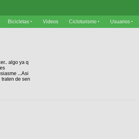
Bicicletas
Videos
Cicloturismo
Usuarios
r.. algo ya q
ces
siasme ...Asi
 traten de sen