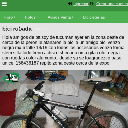
Ingresar
Crear una cuenta
Foro
Foro
Fotos
Avisos Venta
Bicicleterías
bici robada
Foro
Bicicletas
Videos
Fotos
Hola amigos de btt soy de tucuman ayer en la zona oeste de
Técnica
cerca de la peron le afanaron la bici a un amigo bici venzo
Avisos
negra mx-6 talle 18/19 con todos los accesorios venzo forma
Mecánica
SUBÍ
Ventas
stem silla todo freno a disco shimano orca gila color negra
tu
con ruedas color alumunio...desde ya se loagradezco paso
foto
un cel 156436187 repito zona oeste cerca de la expo
Bicicleterías
SUBÍ
Galeria
tu
Bicicletas
aviso
XC
Bicicletas
Videos
Buscar
Bicicletas
Viajes
Ultimos
Cicloturismo
Tandem
Descenso
Fotos
Freerider
Dirt
Salidas
Usuarios
Categorias