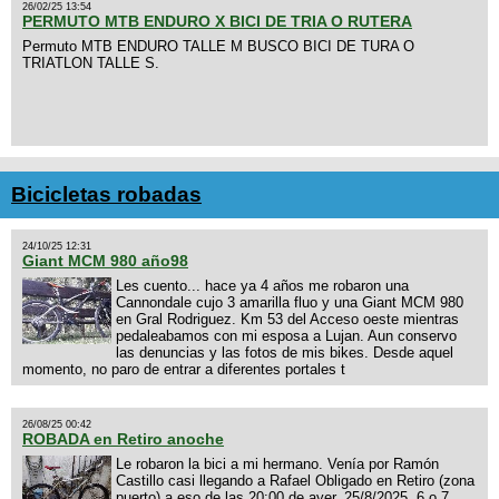
26/02/25 13:54
PERMUTO MTB ENDURO X BICI DE TRIA O RUTERA
Permuto MTB ENDURO TALLE M BUSCO BICI DE TURA O
TRIATLON TALLE S.
Bicicletas robadas
24/10/25 12:31
Giant MCM 980 año98
Les cuento... hace ya 4 años me robaron una
Cannondale cujo 3 amarilla fluo y una Giant MCM 980
en Gral Rodriguez. Km 53 del Acceso oeste mientras
pedaleabamos con mi esposa a Lujan. Aun conservo
las denuncias y las fotos de mis bikes. Desde aquel
momento, no paro de entrar a diferentes portales t
26/08/25 00:42
ROBADA en Retiro anoche
Le robaron la bici a mi hermano. Venía por Ramón
Castillo casi llegando a Rafael Obligado en Retiro (zona
puerto) a eso de las 20:00 de ayer, 25/8/2025, 6 o 7