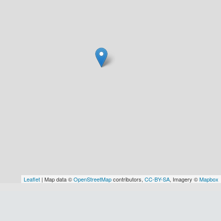
Leaflet
| Map data ©
OpenStreetMap
contributors,
CC-BY-SA
, Imagery ©
Mapbox