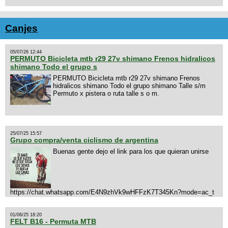
Canjes
05/07/26 12:44
PERMUTO Bicicleta mtb r29 27v shimano Frenos hidralicos
shimano Todo el grupo s
PERMUTO Bicicleta mtb r29 27v shimano Frenos
hidralicos shimano Todo el grupo shimano Talle s/m
Permuto x pistera o ruta talle s o m.
25/07/25 15:57
Grupo compra/venta ciclismo de argentina
Buenas gente dejo el link para los que quieran unirse
https://chat.whatsapp.com/E4N9zhVk9wHFFzK7T345Kn?mode=ac_t
01/06/25 18:20
FELT B16 - Permuta MTB