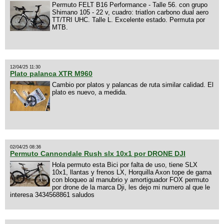
Permuto FELT B16 Performance - Talle 56. con grupo
Shimano 105 - 22 v, cuadro: triatlon carbono dual aero
TT/TRI UHC. Talle L. Excelente estado. Permuta por
MTB.
12/04/25 11:30
Plato palanca XTR M960
Cambio por platos y palancas de ruta similar calidad. El
plato es nuevo, a medida.
02/04/25 08:36
Permuto Cannondale Rush slx 10x1 por DRONE DJI
Hola permuto esta Bici por falta de uso, tiene SLX
10x1, llantas y frenos LX, Horquilla Axon tope de gama
con bloqueo al manubrio y amortiguador FOX permuto
por drone de la marca Dji, les dejo mi numero al que le
interesa 3434568861 saludos