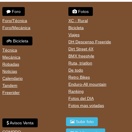
Foro
Fotos
Foro/Técnica
XC - Rural
Foro/Mecánica
Bicicleta
Viajes
Bicicleta
DH Descenso Freeride
Dirt Street 4X
Técnica
BMX freestyle
Mecánica
Ruta, triatlon
Robadas
De todo
Noticias
Retro Bikes
Calendario
Enduro-All mountain
Tandem
Ranking
Freerider
Fotos del DIA
Fotos mas votadas
Subir foto
Avisos Venta
COMPRO