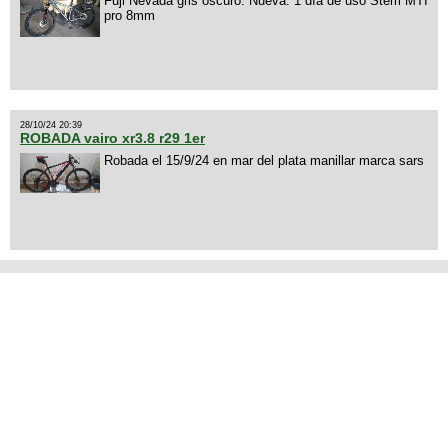
Fuji Nevada gris oscuro. Nueva. 1 día de uso Stem MTI
pro 8mm
28/10/24 20:39
ROBADA vairo xr3.8 r29 1er
Robada el 15/9/24 en mar del plata manillar marca sars