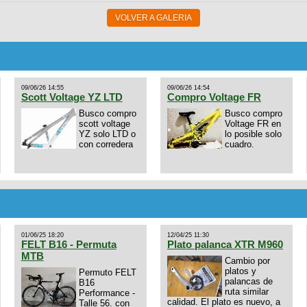
VOLVER A GALERIA
09/06/26 14:55
09/06/26 14:54
Scott Voltage YZ LTD
Compro Voltage FR
Busco compro
Busco compro
scott voltage
Voltage FR en
YZ solo LTD o
lo posible solo
con corredera
cuadro.
01/06/25 18:20
12/04/25 11:30
FELT B16 - Permuta
Plato palanca XTR M960
MTB
Cambio por
platos y
Permuto FELT
palancas de
B16
ruta similar
Performance -
calidad. El plato es nuevo, a
Talle 56. con