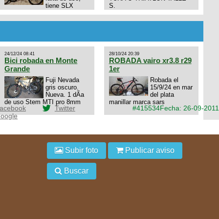
tiene SLX
S.
10x1, llantas y frenos LX,
Horquilla Axon tope de gama
con bloqueo al manubrio y
amortiguador FOX permuto
por drone de la marca Dji, les
dejo mi numero al que le
24/12/24 08:41
28/10/24 20:39
interesa 3434568861 saludos
Bici robada en Monte
ROBADA vairo xr3.8 r29
Grande
1er
Fuji Nevada
Robada el
gris oscuro.
15/9/24 en mar
Nueva. 1 dÃ­a
del plata
de uso Stem MTI pro 8mm
manillar marca sars
acebook
Twitter
#415534
Fecha: 26-09-2011
oogle
Subir foto
Publicar aviso
Buscar