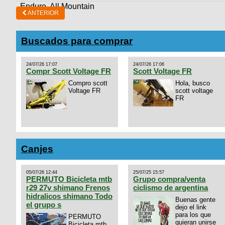
Enduro, All Mountain
ANTERIOR
Buscados para comprar
24/07/26 17:07
24/07/26 17:06
Compr Scott Voltage FR
Scott Voltage FR
Compro scott
Hola, busco
Voltage FR
scott voltage
FR
Canjes
05/07/26 12:44
25/07/25 15:57
PERMUTO Bicicleta mtb
Grupo compra/venta
r29 27v shimano Frenos
ciclismo de argentina
hidralicos shimano Todo
Buenas gente
el grupo s
dejo el link
para los que
PERMUTO
quieran unirse
Bicicleta mtb