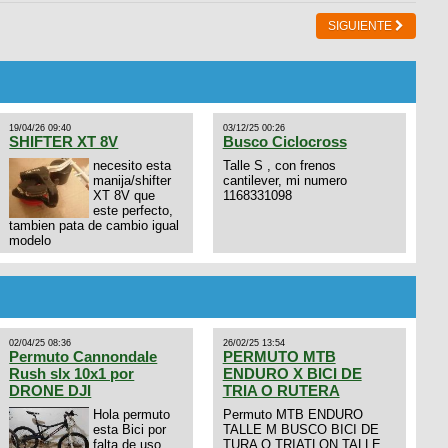
SIGUIENTE
19/04/26 09:40
03/12/25 00:26
SHIFTER XT 8V
Busco Ciclocross
necesito esta
Talle S , con frenos
manija/shifter
cantilever, mi numero
XT 8V que
1168331098
este perfecto,
tambien pata de cambio igual
modelo
02/04/25 08:36
26/02/25 13:54
Permuto Cannondale
PERMUTO MTB
Rush slx 10x1 por
ENDURO X BICI DE
DRONE DJI
TRIA O RUTERA
Hola permuto
Permuto MTB ENDURO
esta Bici por
TALLE M BUSCO BICI DE
falta de uso,
TURA O TRIATLON TALLE