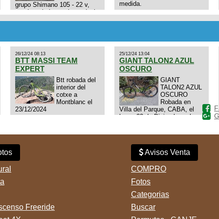
medida.
grupo Shimano 105 - 22 v,
cuadro: triatlon carbono dual
E4N9zhVk9wHFFzK7T345Kn?
aero TT/TRI UHC. Talle L.
Excelente estado. Permuta
por MTB.
26/12/24 08:13
25/12/24 13:04
BTT MASSI TEAM
GIANT TALON2 AZUL
EXPERT
OSCURO
Btt robada del
GIANT
interior del
TALON2 AZUL
cotxe a
OSCURO
Montblanc el
Robada en
F
23/12/2024
Villa del Parque, CABA, el
G
lunes 23 de Diciembre a las
11:38 am, hay video del
ladrÃ³n. Denuncia policial
realizada.
tos
Avisos Venta
ural
COMPRO
ta
Fotos
Categorias
censo Freeride
Buscar