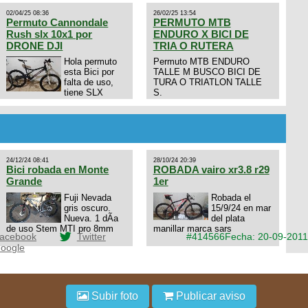
02/04/25 08:36
26/02/25 13:54
Permuto Cannondale
PERMUTO MTB
Rush slx 10x1 por
ENDURO X BICI DE
DRONE DJI
TRIA O RUTERA
Hola permuto
Permuto MTB ENDURO
esta Bici por
TALLE M BUSCO BICI DE
falta de uso,
TURA O TRIATLON TALLE
tiene SLX
S.
10x1, llantas y frenos LX,
Horquilla Axon tope de gama
con bloqueo al manubrio y
amortiguador FOX permuto
por drone de la marca Dji, les
dejo mi numero al que le
24/12/24 08:41
28/10/24 20:39
interesa 3434568861 saludos
Bici robada en Monte
ROBADA vairo xr3.8 r29
Grande
1er
Fuji Nevada
Robada el
gris oscuro.
15/9/24 en mar
Nueva. 1 dÃ­a
del plata
de uso Stem MTI pro 8mm
manillar marca sars
acebook
Twitter
#414566
Fecha: 20-09-2011
oogle
Subir foto
Publicar aviso