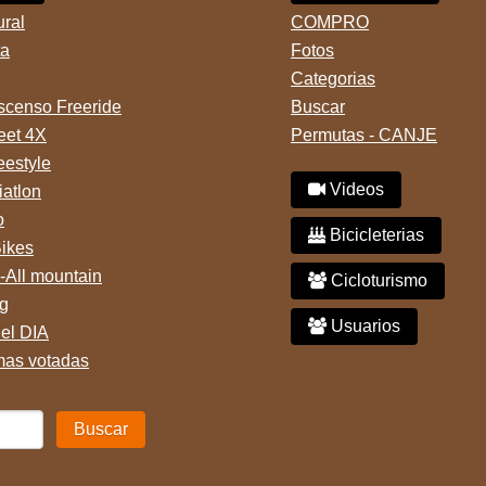
ural
COMPRO
ta
Fotos
Categorias
censo Freeride
Buscar
reet 4X
Permutas - CANJE
eestyle
Videos
iatlon
o
Bicicleterias
Bikes
-All mountain
Cicloturismo
g
Usuarios
del DIA
mas votadas
Buscar