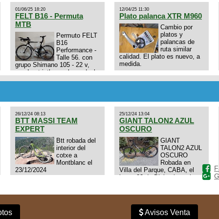
01/06/25 18:20
12/04/25 11:30
FELT B16 - Permuta
Plato palanca XTR M960
MTB
Cambio por
platos y
Permuto FELT
palancas de
B16
ruta similar
Performance -
calidad. El plato es nuevo, a
Talle 56. con
medida.
grupo Shimano 105 - 22 v,
cuadro: triatlon carbono dual
E4N9zhVk9wHFFzK7T345Kn?
aero TT/TRI UHC. Talle L.
Excelente estado. Permuta
por MTB.
26/12/24 08:13
25/12/24 13:04
BTT MASSI TEAM
GIANT TALON2 AZUL
EXPERT
OSCURO
Btt robada del
GIANT
interior del
TALON2 AZUL
cotxe a
OSCURO
Montblanc el
Robada en
F
23/12/2024
Villa del Parque, CABA, el
G
lunes 23 de Diciembre a las
11:38 am, hay video del
ladrÃ³n. Denuncia policial
realizada.
tos
Avisos Venta