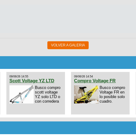
VOLVER A GALERIA
09/06/26 14:55
09/06/26 14:54
Scott Voltage YZ LTD
Compro Voltage FR
Busco compro
Busco compro
scott voltage
Voltage FR en
YZ solo LTD o
lo posible solo
con corredera
cuadro.