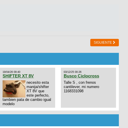
SIGUIENTE
19/04/26 09:40
03/12/25 00:26
SHIFTER XT 8V
Busco Ciclocross
necesito esta
Talle S , con frenos
manija/shifter
cantilever, mi numero
XT 8V que
1168331098
este perfecto,
tambien pata de cambio igual
modelo