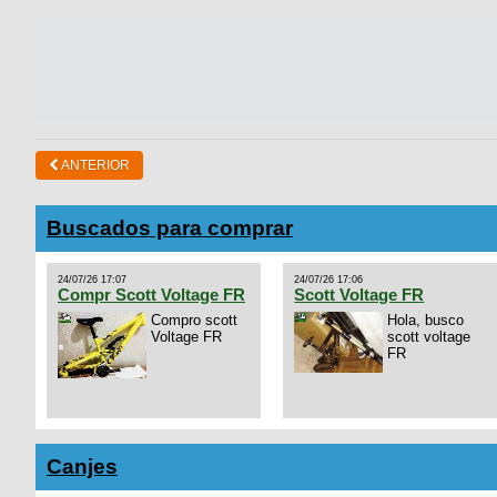
ANTERIOR
Buscados para comprar
24/07/26 17:07
24/07/26 17:06
Compr Scott Voltage FR
Scott Voltage FR
Compro scott
Hola, busco
Voltage FR
scott voltage
FR
Canjes