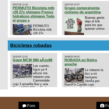
05/07/26 12:44
25/07/25 15:57
PERMUTO Bicicleta mtb
Grupo compra/venta
r29 27v shimano Frenos
ciclismo de argentina
hidralicos shimano Todo
Buenas gente
el grupo s
dejo el link
para los que
PERMUTO
quieran unirse
Bicicleta mtb
r29 27v
shimano
https://chat.whatsapp.com/
Frenos hidralicos shimano
mode=ac_t
Todo el grupo shimano Talle
Bicicletas robadas
s/m Permuto x pistera o ruta
talle s o m.
24/10/25 12:31
26/08/25 00:42
Giant MCM 980 aÃ±o98
ROBADA en Retiro
anoche
Les cuento...
hace ya 4
Le robaron la
aÃ±os me
bici a mi
robaron una
hermano.
Cannondale
VenÃ­a por
cujo 3 amarilla fluo y una
RamÃ³n Castillo casi
Giant MCM 980 en Gral
llegando a Rafael Obligado en
Rodriguez. Km 53 del Acceso
Retiro (zona puerto) a eso de
oeste mientras
las 20:00 de ayer, 25/8/2025,
pedaleabamos con mi esposa
6 o 7 pibes lo tiraron de la
a Lujan. Aun conservo las
bici y se la llevaron para la
Foro
Fo
denuncias y las fotos de mis
villa 31. La bici es una