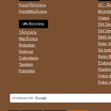
bikes. Desde aquel momento,
mountain BRONCO del aÃ±o
no paro de entrar a diferentes
1996 rodado 26', cuadro talle
Foro/TÃ©cnica
XC - R
portales t
chico
Foro/MecÃ¡nica
Bicicle
Viajes
Bicicleta
DH Des
Dirt St
TÃ©cnica
BMX fr
MecÃ¡nica
Ruta, tr
Robadas
De tod
Noticias
Retro 
Calendario
Enduro
Tandem
Rankin
Freerider
Fotos 
Fotos 