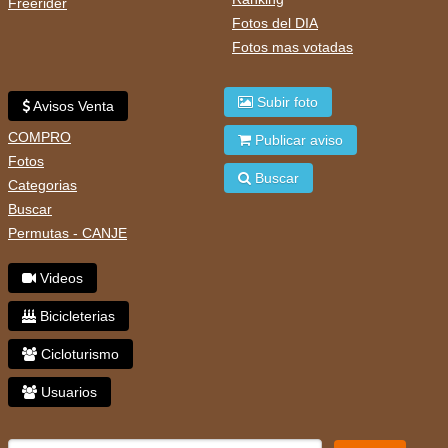
Freerider
Fotos del DIA
Fotos mas votadas
Subir foto
Avisos Venta
COMPRO
Publicar aviso
Fotos
Buscar
Categorias
Buscar
Permutas - CANJE
Videos
Bicicleterias
Cicloturismo
Usuarios