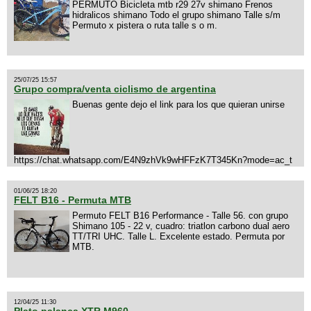
PERMUTO Bicicleta mtb r29 27v shimano Frenos
hidralicos shimano Todo el grupo shimano Talle s/m
Permuto x pistera o ruta talle s o m.
25/07/25 15:57
Grupo compra/venta ciclismo de argentina
Buenas gente dejo el link para los que quieran unirse
https://chat.whatsapp.com/E4N9zhVk9wHFFzK7T345Kn?mode=ac_t
01/06/25 18:20
FELT B16 - Permuta MTB
Permuto FELT B16 Performance - Talle 56. con grupo
Shimano 105 - 22 v, cuadro: triatlon carbono dual aero
TT/TRI UHC. Talle L. Excelente estado. Permuta por
MTB.
12/04/25 11:30