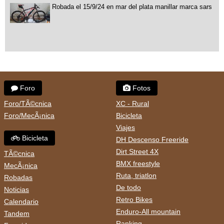
Robada el 15/9/24 en mar del plata manillar marca sars
Foro
Fotos
Foro/TÃ©cnica
XC - Rural
Foro/MecÃ¡nica
Bicicleta
Viajes
Bicicleta
DH Descenso Freeride
Dirt Street 4X
TÃ©cnica
BMX freestyle
MecÃ¡nica
Ruta, triatlon
Robadas
De todo
Noticias
Retro Bikes
Calendario
Enduro-All mountain
Tandem
Ranking