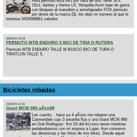
Hola permuto esta Bici por falta de uso, tiene SLX
10x1, llantas y frenos LX, Horquilla Axon tope de gama
con bloqueo al manubrio y amortiguador FOX permuto
por drone de la marca Dji, les dejo mi numero al que le
interesa 3434568861 saludos
26/02/25 13:54
PERMUTO MTB ENDURO X BICI DE TRIA O RUTERA
Permuto MTB ENDURO TALLE M BUSCO BICI DE TURA O
TRIATLON TALLE S.
Bicicletas robadas
24/10/25 12:31
Giant MCM 980 aÃ±o98
Les cuento... hace ya 4 aÃ±os me robaron una
Cannondale cujo 3 amarilla fluo y una Giant MCM 980
en Gral Rodriguez. Km 53 del Acceso oeste mientras
pedaleabamos con mi esposa a Lujan. Aun conservo
las denuncias y las fotos de mis bikes. Desde aquel