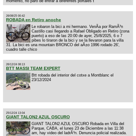
momento, no paro de entrar a diferentes portales t
26/08/25 00:42
ROBADA en Retiro anoche
Le robaron la bici a mi hermano. VenÃ­a por RamÃ³n
Castillo casi llegando a Rafael Obligado en Retiro (zona
puerto) a eso de las 20:00 de ayer, 25/8/2025, 6 o 7
pibes lo tiraron de la bici y se la llevaron para la villa
31. La bici es una mountain BRONCO del aÃ±o 1996 rodado 26',
cuadro talle chico
26/12/24 08:13
BTT MASSI TEAM EXPERT
Btt robada del interior del cotxe a Montblanc el
23/12/2024
25/12/24 13:04
GIANT TALON2 AZUL OSCURO
GIANT TALON2 AZUL OSCURO Robada en Villa del
Parque, CABA, el lunes 23 de Diciembre a las 11:38
am, hay video del ladrÃ³n. Denuncia policial realizada.