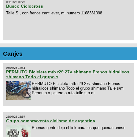
03/12/25 00:26
Busco Ciclocross
Talle S , con frenos cantilever, mi numero 1168331098
Canjes
05/07/26 12:44
PERMUTO Bicicleta mtb r29 27v shimano Frenos hidralicos
shimano Todo el grupo s
PERMUTO Bicicleta mtb r29 27v shimano Frenos
hidralicos shimano Todo el grupo shimano Talle s/m
Permuto x pistera o ruta talle s o m.
25/07/25 15:57
Grupo compra/venta ciclismo de argentina
Buenas gente dejo el link para los que quieran unirse