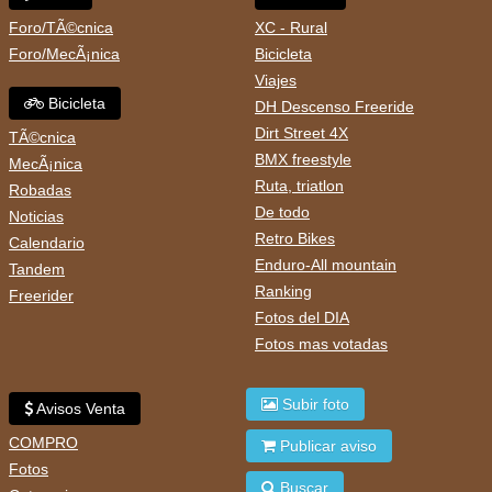
Foro/TÃ©cnica
XC - Rural
Foro/MecÃ¡nica
Bicicleta
Viajes
Bicicleta
DH Descenso Freeride
Dirt Street 4X
TÃ©cnica
BMX freestyle
MecÃ¡nica
Ruta, triatlon
Robadas
De todo
Noticias
Retro Bikes
Calendario
Enduro-All mountain
Tandem
Ranking
Freerider
Fotos del DIA
Fotos mas votadas
Subir foto
Avisos Venta
COMPRO
Publicar aviso
Fotos
Buscar