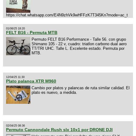
https://chat.whatsapp.com/E4N9zhVk9wHFFzK7T345Kn?mode=ac_t
01/06/25 18:20
FELT B16 - Permuta MTB
Permuto FELT B16 Performance - Talle 56. con grupo
Shimano 105 - 22 v, cuadro: triatlon carbono dual aero
TT/TRI UHC. Talle L. Excelente estado. Permuta por
MTB.
12/04/25 11:30
Plato palanca XTR M960
Cambio por platos y palancas de ruta similar calidad. El
plato es nuevo, a medida.
02/04/25 08:36
Permuto Cannondale Rush slx 10x1 por DRONE DJI