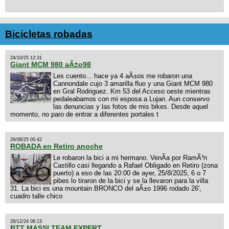
Bicicletas robadas
24/10/25 12:31
Giant MCM 980 aÃ±o98
Les cuento... hace ya 4 aÃ±os me robaron una
Cannondale cujo 3 amarilla fluo y una Giant MCM 980
en Gral Rodriguez. Km 53 del Acceso oeste mientras
pedaleabamos con mi esposa a Lujan. Aun conservo
las denuncias y las fotos de mis bikes. Desde aquel
momento, no paro de entrar a diferentes portales t
26/08/25 00:42
ROBADA en Retiro anoche
Le robaron la bici a mi hermano. VenÃ­a por RamÃ³n
Castillo casi llegando a Rafael Obligado en Retiro (zona
puerto) a eso de las 20:00 de ayer, 25/8/2025, 6 o 7
pibes lo tiraron de la bici y se la llevaron para la villa
31. La bici es una mountain BRONCO del aÃ±o 1996 rodado 26',
cuadro talle chico
26/12/24 08:13
BTT MASSI TEAM EXPERT