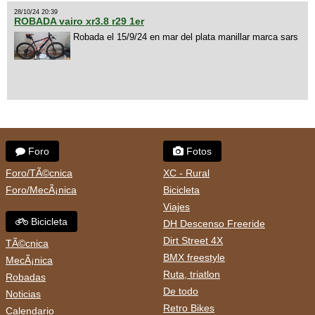
28/10/24 20:39
ROBADA vairo xr3.8 r29 1er
Robada el 15/9/24 en mar del plata manillar marca sars
Foro
Fotos
Foro/TÃ©cnica
XC - Rural
Foro/MecÃ¡nica
Bicicleta
Viajes
Bicicleta
DH Descenso Freeride
Dirt Street 4X
TÃ©cnica
BMX freestyle
MecÃ¡nica
Ruta, triatlon
Robadas
De todo
Noticias
Retro Bikes
Calendario