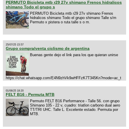
PERMUTO Bicicleta mtb r29 27v shimano Frenos hidralicos
shimano Todo el grupo s
PERMUTO Bicicleta mtb r29 27v shimano Frenos
hidralicos shimano Todo el grupo shimano Talle s/m
Permuto x pistera o ruta talle s o m.
25/07/25 15:57
Grupo compra/venta ciclismo de argentina
Buenas gente dejo el link para los que quieran unirse
https://chat.whatsapp.com/E4N9zhVk9wHFFzK7T345Kn?mode=ac_t
01/06/25 18:20
FELT B16 - Permuta MTB
Permuto FELT B16 Performance - Talle 56. con grupo
Shimano 105 - 22 v, cuadro: triatlon carbono dual aero
TT/TRI UHC. Talle L. Excelente estado. Permuta por
MTB.