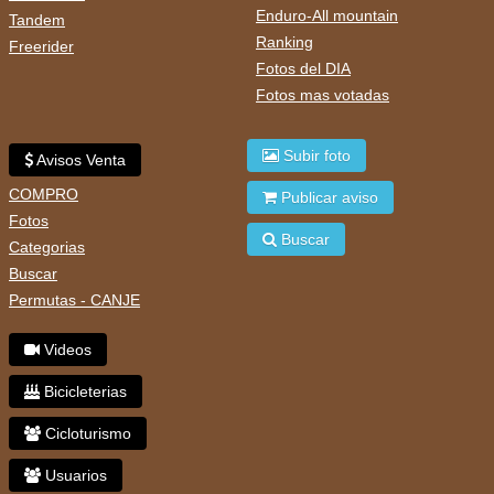
Enduro-All mountain
Tandem
Ranking
Freerider
Fotos del DIA
Fotos mas votadas
Subir foto
Avisos Venta
COMPRO
Publicar aviso
Fotos
Buscar
Categorias
Buscar
Permutas - CANJE
Videos
Bicicleterias
Cicloturismo
Usuarios