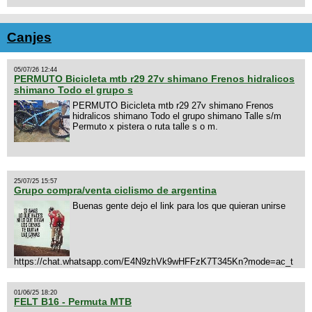
Canjes
05/07/26 12:44
PERMUTO Bicicleta mtb r29 27v shimano Frenos hidralicos
shimano Todo el grupo s
PERMUTO Bicicleta mtb r29 27v shimano Frenos
hidralicos shimano Todo el grupo shimano Talle s/m
Permuto x pistera o ruta talle s o m.
25/07/25 15:57
Grupo compra/venta ciclismo de argentina
Buenas gente dejo el link para los que quieran unirse
https://chat.whatsapp.com/E4N9zhVk9wHFFzK7T345Kn?mode=ac_t
01/06/25 18:20
FELT B16 - Permuta MTB