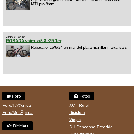
MTI pro 8mm
28/10/24 20:39
ROBADA vairo xr3.8 r29 1er
Robada el 15/9/24 en mar del plata manillar marca sars
Foro
Fotos
Foro/TÃ©cnica
XC - Rural
Foro/MecÃ¡nica
Bicicleta
Viajes
Bicicleta
DH Descenso Freeride
Dirt Street 4X