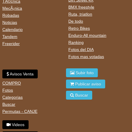
TÃ©cnica
BMX freestyle
MecÃ¡nica
Ruta, triatlon
Robadas
De todo
Noticias
Retro Bikes
Calendario
Enduro-All mountain
Tandem
Ranking
Freerider
Fotos del DIA
Fotos mas votadas
Subir foto
Avisos Venta
COMPRO
Publicar aviso
Fotos
Buscar
Categorias
Buscar
Permutas - CANJE
Videos