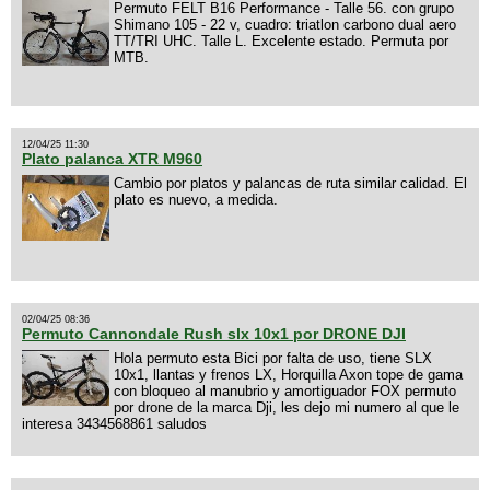
Permuto FELT B16 Performance - Talle 56. con grupo
Shimano 105 - 22 v, cuadro: triatlon carbono dual aero
TT/TRI UHC. Talle L. Excelente estado. Permuta por
MTB.
12/04/25 11:30
Plato palanca XTR M960
Cambio por platos y palancas de ruta similar calidad. El
plato es nuevo, a medida.
02/04/25 08:36
Permuto Cannondale Rush slx 10x1 por DRONE DJI
Hola permuto esta Bici por falta de uso, tiene SLX
10x1, llantas y frenos LX, Horquilla Axon tope de gama
con bloqueo al manubrio y amortiguador FOX permuto
por drone de la marca Dji, les dejo mi numero al que le
interesa 3434568861 saludos