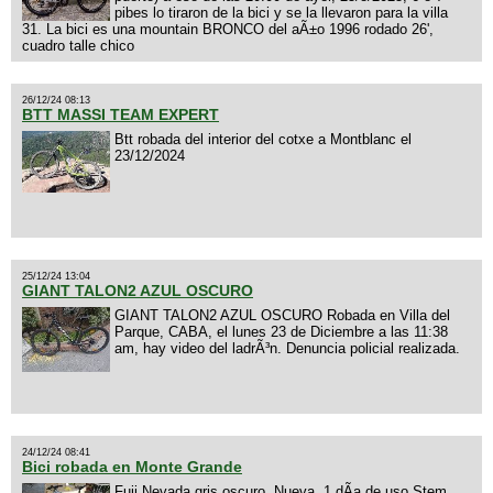
pibes lo tiraron de la bici y se la llevaron para la villa
31. La bici es una mountain BRONCO del aÃ±o 1996 rodado 26',
cuadro talle chico
26/12/24 08:13
BTT MASSI TEAM EXPERT
Btt robada del interior del cotxe a Montblanc el
23/12/2024
25/12/24 13:04
GIANT TALON2 AZUL OSCURO
GIANT TALON2 AZUL OSCURO Robada en Villa del
Parque, CABA, el lunes 23 de Diciembre a las 11:38
am, hay video del ladrÃ³n. Denuncia policial realizada.
24/12/24 08:41
Bici robada en Monte Grande
Fuji Nevada gris oscuro. Nueva. 1 dÃ­a de uso Stem