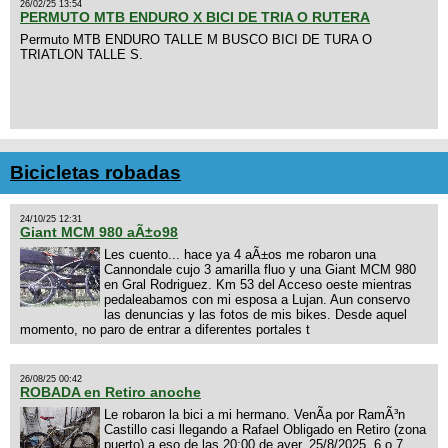
26/02/25 13:54
PERMUTO MTB ENDURO X BICI DE TRIA O RUTERA
Permuto MTB ENDURO TALLE M BUSCO BICI DE TURA O
TRIATLON TALLE S.
Bicicletas robadas
24/10/25 12:31
Giant MCM 980 aÃ±o98
Les cuento... hace ya 4 aÃ±os me robaron una
Cannondale cujo 3 amarilla fluo y una Giant MCM 980
en Gral Rodriguez. Km 53 del Acceso oeste mientras
pedaleabamos con mi esposa a Lujan. Aun conservo
las denuncias y las fotos de mis bikes. Desde aquel
momento, no paro de entrar a diferentes portales t
26/08/25 00:42
ROBADA en Retiro anoche
Le robaron la bici a mi hermano. VenÃ­a por RamÃ³n
Castillo casi llegando a Rafael Obligado en Retiro (zona
puerto) a eso de las 20:00 de ayer, 25/8/2025, 6 o 7