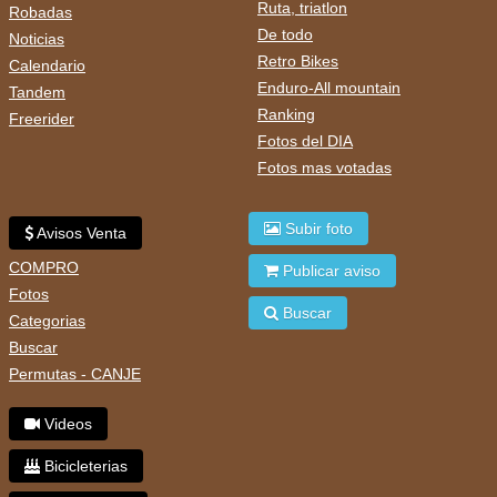
Ruta, triatlon
Robadas
De todo
Noticias
Retro Bikes
Calendario
Enduro-All mountain
Tandem
Ranking
Freerider
Fotos del DIA
Fotos mas votadas
Subir foto
Avisos Venta
COMPRO
Publicar aviso
Fotos
Buscar
Categorias
Buscar
Permutas - CANJE
Videos
Bicicleterias