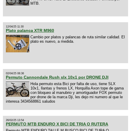
MTB.
12/04/25 11:30
Plato palanca XTR M960
Cambio por platos y palancas de ruta similar calidad. El
plato es nuevo, a medida.
02/04/25 08:36
Permuto Cannondale Rush slx 10x1 por DRONE DJI
Hola permuto esta Bici por falta de uso, tiene SLX
10x1, llantas y frenos LX, Horquilla Axon tope de gama
con bloqueo al manubrio y amortiguador FOX permuto
por drone de la marca Dji, les dejo mi numero al que le
interesa 3434568861 saludos
26/02/25 13:54
PERMUTO MTB ENDURO X BICI DE TRIA O RUTERA
Permuto MTB ENDURO TALLE M BUSCO BICI DE TURA O