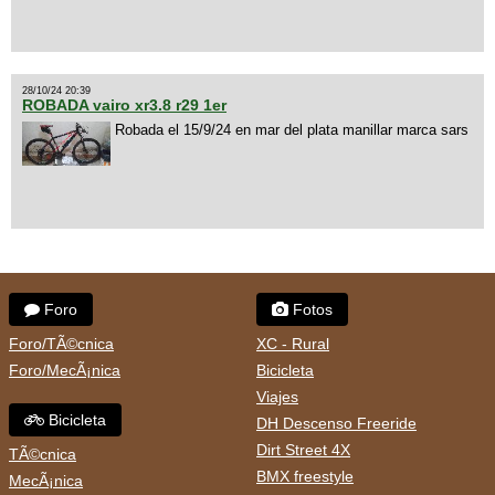
28/10/24 20:39
ROBADA vairo xr3.8 r29 1er
Robada el 15/9/24 en mar del plata manillar marca sars
Foro
Fotos
Foro/TÃ©cnica
XC - Rural
Foro/MecÃ¡nica
Bicicleta
Viajes
Bicicleta
DH Descenso Freeride
Dirt Street 4X
TÃ©cnica
BMX freestyle
MecÃ¡nica