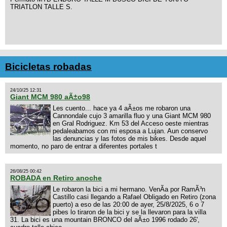
TRIATLON TALLE S.
Bicicletas robadas
24/10/25 12:31
Giant MCM 980 aÃ±o98
Les cuento... hace ya 4 aÃ±os me robaron una
Cannondale cujo 3 amarilla fluo y una Giant MCM 980
en Gral Rodriguez. Km 53 del Acceso oeste mientras
pedaleabamos con mi esposa a Lujan. Aun conservo
las denuncias y las fotos de mis bikes. Desde aquel
momento, no paro de entrar a diferentes portales t
26/08/25 00:42
ROBADA en Retiro anoche
Le robaron la bici a mi hermano. VenÃ­a por RamÃ³n
Castillo casi llegando a Rafael Obligado en Retiro (zona
puerto) a eso de las 20:00 de ayer, 25/8/2025, 6 o 7
pibes lo tiraron de la bici y se la llevaron para la villa
31. La bici es una mountain BRONCO del aÃ±o 1996 rodado 26',