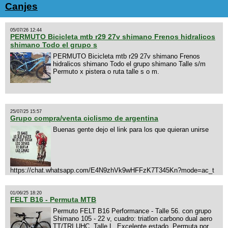
Canjes
05/07/26 12:44
PERMUTO Bicicleta mtb r29 27v shimano Frenos hidralicos
shimano Todo el grupo s
PERMUTO Bicicleta mtb r29 27v shimano Frenos
hidralicos shimano Todo el grupo shimano Talle s/m
Permuto x pistera o ruta talle s o m.
25/07/25 15:57
Grupo compra/venta ciclismo de argentina
Buenas gente dejo el link para los que quieran unirse
https://chat.whatsapp.com/E4N9zhVk9wHFFzK7T345Kn?mode=ac_t
01/06/25 18:20
FELT B16 - Permuta MTB
Permuto FELT B16 Performance - Talle 56. con grupo
Shimano 105 - 22 v, cuadro: triatlon carbono dual aero
TT/TRI UHC. Talle L. Excelente estado. Permuta por