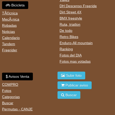
Bicicleta
DH Descenso Freeride
Dirt Street 4X
TÃ©cnica
BMX freestyle
MecÃ¡nica
Ruta, triatlon
Robadas
De todo
Noticias
Retro Bikes
Calendario
Enduro-All mountain
Tandem
Ranking
Freerider
Fotos del DIA
Fotos mas votadas
Subir foto
Avisos Venta
COMPRO
Publicar aviso
Fotos
Buscar
Categorias
Buscar
Permutas - CANJE