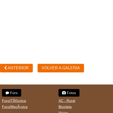
ANTERIOR
VOLVER A GALERIA
Foro
Fotos
Foro/TÃ©cnica
XC - Rural
Foro/MecÃ¡nica
Bicicleta
Viajes