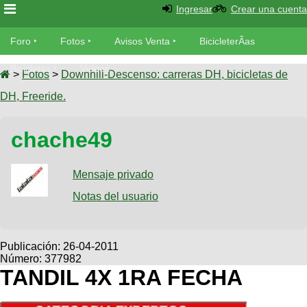
Ingresar
Crear una cuenta
Foro
Foro
Fotos
Avisos Venta
BicicleterÃ­as
Foro
Bicicletas
Videos
Fotos
>
Fotos
>
Downhill-Descenso: carreras DH, bicicletas de
TÃ©cnica
DH, Freeride.
Avisos
MecÃ¡nica
SUBÃ
Ventas
chache49
tu foto
BicicleterÃ­
Galeria
Mensaje privado
SUBÃ
as
tu
Notas del usuario
XC
aviso
Bicicletas
Bicicletas
Buscar
Viajes
Publicación:
26-04-2011
Videos
Número: 377982
Bicicletas
Ultimos
Descenso
TANDIL 4X 1RA FECHA
Cicloturismo
Tandem
Fotos
Dirt
Freerider