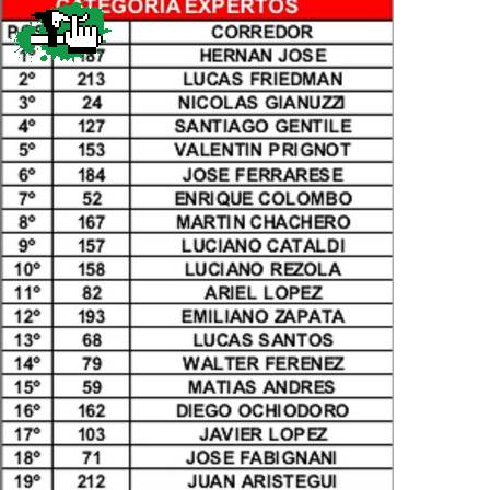
Categorias
BMX
Salidas
Usuarios
TÃ©cnica
COMPRO
Ruta,
Operadores
triatlon
de
MecÃ¡nica
Ãšltimos
CANJE
cicloturismo
De
Robadas
Buscar
Mi
todo
Relatos
ReputaciÃ³n
Noticias
de
Mis
Retro
viajes
Amigos
Mis
Calendario
Compras
Enduro
Foro
Actividad
de
de
Mis
viajes
Amigos
Ventas
Ranking
Fotos
del
DÃA
Fotos
mas
votadas