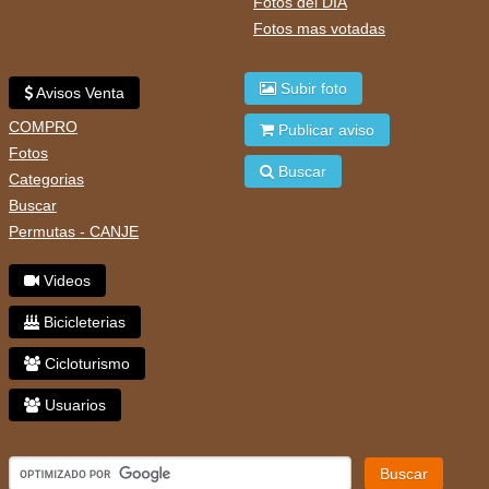
Fotos del DIA
Fotos mas votadas
Subir foto
Avisos Venta
COMPRO
Publicar aviso
Fotos
Buscar
Categorias
Buscar
Permutas - CANJE
Videos
Bicicleterias
Cicloturismo
Usuarios
Buscar