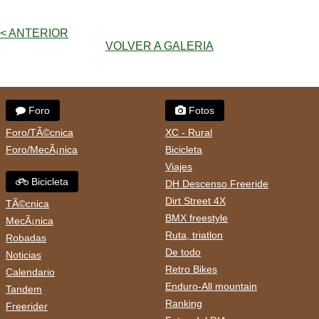
< ANTERIOR
VOLVER A GALERIA
Foro
Fotos
Foro/TÃ©cnica
XC - Rural
Foro/MecÃ¡nica
Bicicleta
Viajes
Bicicleta
DH Descenso Freeride
Dirt Street 4X
TÃ©cnica
BMX freestyle
MecÃ¡nica
Ruta, triatlon
Robadas
De todo
Noticias
Retro Bikes
Calendario
Enduro-All mountain
Tandem
Ranking
Freerider