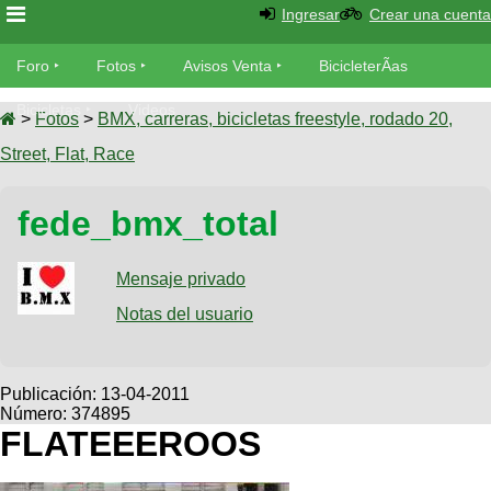
Ingresar
Crear una cuenta
Foro
Foro
Fotos
Avisos Venta
BicicleterÃ­as
Foro
Bicicletas
Videos
Fotos
>
Fotos
>
BMX, carreras, bicicletas freestyle, rodado 20,
TÃ©cnica
Street, Flat, Race
Avisos
MecÃ¡nica
SUBÃ
Ventas
fede_bmx_total
tu foto
BicicleterÃ­
Galeria
Mensaje privado
SUBÃ
as
tu
Notas del usuario
XC
aviso
Bicicletas
Bicicletas
Buscar
Viajes
Publicación:
13-04-2011
Videos
Número: 374895
Bicicletas
Ultimos
Descenso
FLATEEEROOS
Cicloturismo
Tandem
Fotos
Dirt
Freerider