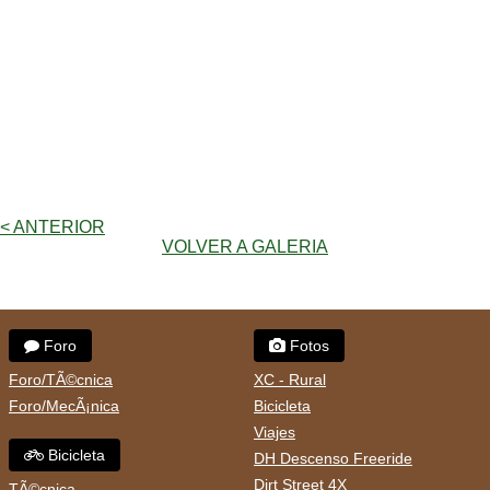
< ANTERIOR
VOLVER A GALERIA
Foro
Fotos
Foro/TÃ©cnica
XC - Rural
Foro/MecÃ¡nica
Bicicleta
Viajes
Bicicleta
DH Descenso Freeride
Dirt Street 4X
TÃ©cnica