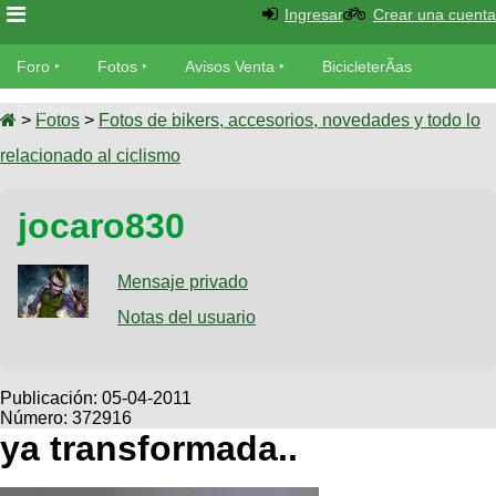
Ingresar
Crear una cuenta
Foro
Foro
Fotos
Avisos Venta
BicicleterÃ­as
Foro
Bicicletas
Videos
Fotos
>
Fotos
>
Fotos de bikers, accesorios, novedades y todo lo
TÃ©cnica
relacionado al ciclismo
Avisos
MecÃ¡nica
SUBÃ
Ventas
jocaro830
tu foto
BicicleterÃ­
Galeria
Mensaje privado
SUBÃ
as
tu
Notas del usuario
XC
aviso
Bicicletas
Bicicletas
Buscar
Viajes
Publicación:
05-04-2011
Videos
Número: 372916
Bicicletas
Ultimos
Descenso
ya transformada..
Cicloturismo
Tandem
Fotos
Dirt
Freerider