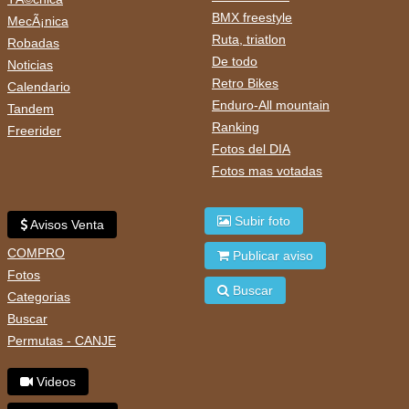
BMX freestyle
MecÃ¡nica
Ruta, triatlon
Robadas
De todo
Noticias
Retro Bikes
Calendario
Enduro-All mountain
Tandem
Ranking
Freerider
Fotos del DIA
Fotos mas votadas
Subir foto
Avisos Venta
COMPRO
Publicar aviso
Fotos
Buscar
Categorias
Buscar
Permutas - CANJE
Videos