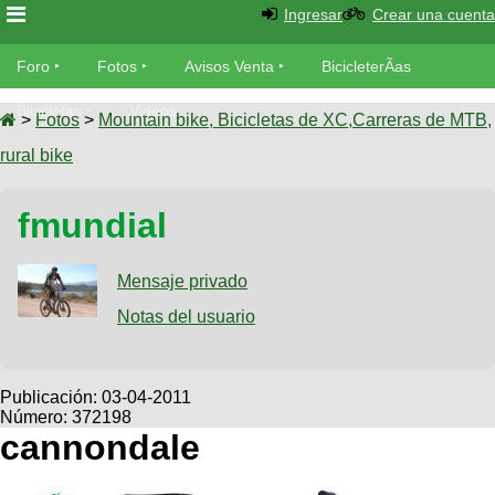
Ingresar
Crear una cuenta
Foro
Foro
Fotos
Avisos Venta
BicicleterÃ­as
Foro
Bicicletas
Videos
Fotos
>
Fotos
>
Mountain bike, Bicicletas de XC,Carreras de MTB,
TÃ©cnica
rural bike
Avisos
MecÃ¡nica
SUBÃ
Ventas
fmundial
tu foto
BicicleterÃ­
Galeria
Mensaje privado
SUBÃ
as
tu
Notas del usuario
XC
aviso
Bicicletas
Bicicletas
Buscar
Viajes
Publicación:
03-04-2011
Videos
Número: 372198
Bicicletas
Ultimos
Descenso
cannondale
Cicloturismo
Tandem
Fotos
Dirt
Freerider