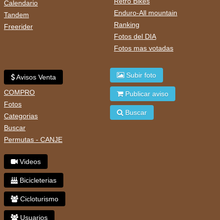
Retro Bikes
Calendario
Enduro-All mountain
Tandem
Ranking
Freerider
Fotos del DIA
Fotos mas votadas
Subir foto
Avisos Venta
COMPRO
Publicar aviso
Fotos
Buscar
Categorias
Buscar
Permutas - CANJE
Videos
Bicicleterias
Cicloturismo
Usuarios