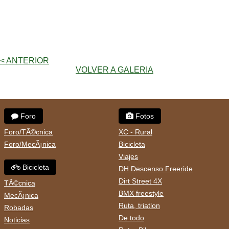
< ANTERIOR
VOLVER A GALERIA
Foro
Fotos
Foro/TÃ©cnica
XC - Rural
Foro/MecÃ¡nica
Bicicleta
Viajes
Bicicleta
DH Descenso Freeride
Dirt Street 4X
TÃ©cnica
BMX freestyle
MecÃ¡nica
Ruta, triatlon
Robadas
De todo
Noticias