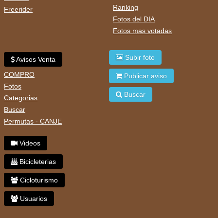
Ranking
Freerider
Fotos del DIA
Fotos mas votadas
Subir foto
Avisos Venta
COMPRO
Publicar aviso
Fotos
Buscar
Categorias
Buscar
Permutas - CANJE
Videos
Bicicleterias
Cicloturismo
Usuarios