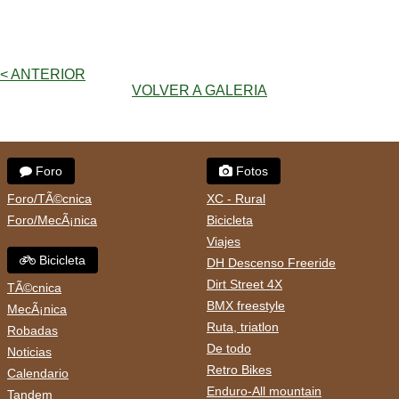
< ANTERIOR
VOLVER A GALERIA
Foro
Fotos
Foro/TÃ©cnica
XC - Rural
Foro/MecÃ¡nica
Bicicleta
Viajes
Bicicleta
DH Descenso Freeride
Dirt Street 4X
TÃ©cnica
BMX freestyle
MecÃ¡nica
Ruta, triatlon
Robadas
De todo
Noticias
Retro Bikes
Calendario
Enduro-All mountain
Tandem