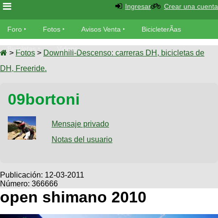
Ingresar
Crear una cuenta
Foro
Foro
Fotos
Avisos Venta
BicicleterÃ­as
Foro
Bicicletas
Videos
Fotos
>
Fotos
>
Downhill-Descenso: carreras DH, bicicletas de
TÃ©cnica
DH, Freeride.
Avisos
MecÃ¡nica
SUBÃ
Ventas
09bortoni
tu foto
BicicleterÃ­
Galeria
Mensaje privado
SUBÃ
as
tu
Notas del usuario
XC
aviso
Bicicletas
Bicicletas
Buscar
Viajes
Publicación:
12-03-2011
Videos
Número: 366666
Bicicletas
Ultimos
Descenso
open shimano 2010
Cicloturismo
Tandem
Fotos
Dirt
Freerider