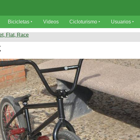
Bicicletas
Videos
Cicloturismo
Usuarios
et, Flat, Race
k