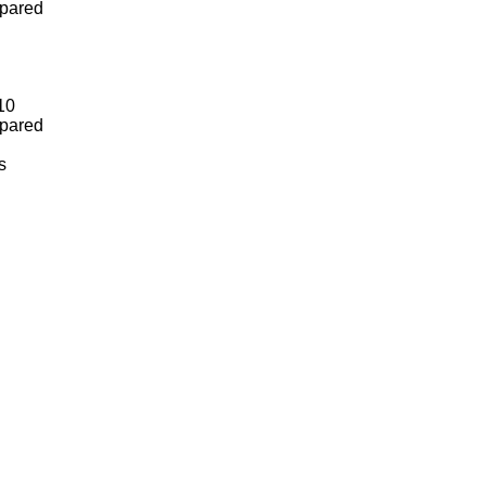
 pared
10
 pared
s