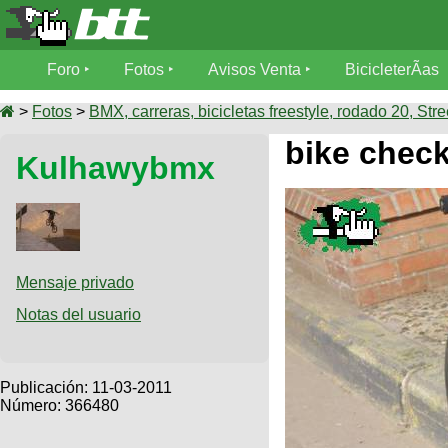
Foro
Foro
Fotos
Avisos Venta
BicicleterÃ­as
Foro
Fotos
>
Fotos
>
BMX, carreras, bicicletas freestyle, rodado 20, Stre
TÃ©cnica
bike chec
Kulhawybmx
Avisos
MecÃ¡nica
SUBÃ
Ventas
tu foto
BicicleterÃ­
Galeria
SUBÃ
as
tu
Mensaje privado
XC
aviso
Bicicletas
Notas del usuario
Bicicletas
Buscar
Viajes
Videos
Bicicletas
Ultimos
Publicación:
11-03-2011
Descenso
Cicloturismo
Número: 366480
Tandem
Fotos
Dirt
Freerider