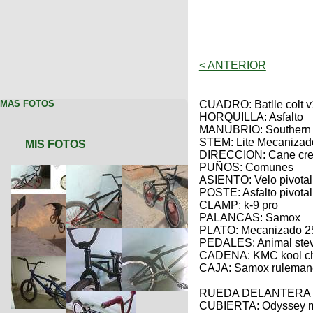
< ANTERIOR
MAS FOTOS
CUADRO: Batlle colt 
HORQUILLA: Asfalto
MANUBRIO: Southern 
STEM: Lite Mecanizad
MIS FOTOS
DIRECCION: Cane cre
PUÑOS: Comunes
ASIENTO: Velo pivota
POSTE: Asfalto pivotal
CLAMP: k-9 pro
PALANCAS: Samox
PLATO: Mecanizado 2
PEDALES: Animal stev
CADENA: KMC kool c
CAJA: Samox ruleman
RUEDA DELANTERA
CUBIERTA: Odyssey mik