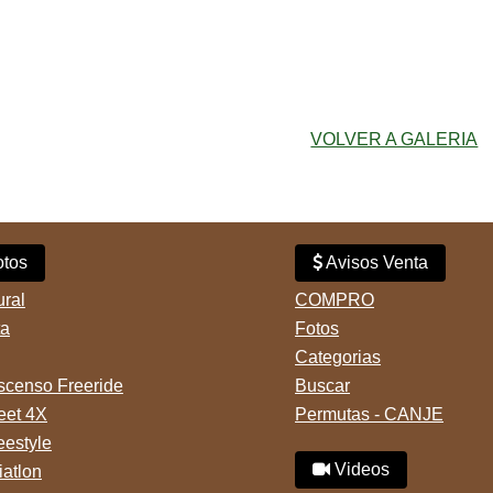
VOLVER A GALERIA
tos
Avisos Venta
ural
COMPRO
ta
Fotos
Categorias
censo Freeride
Buscar
reet 4X
Permutas - CANJE
eestyle
Videos
iatlon