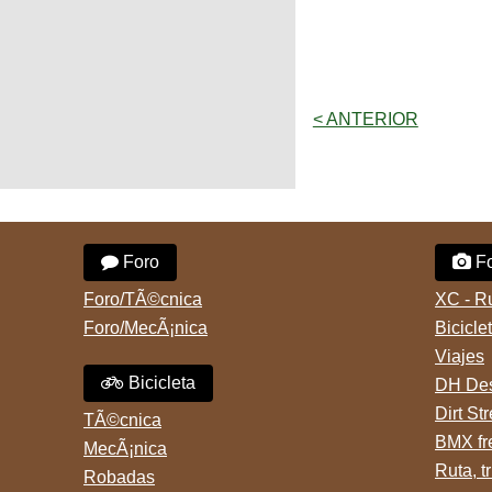
< ANTERIOR
Foro
Fo
Foro/TÃ©cnica
XC - R
Foro/MecÃ¡nica
Bicicle
Viajes
Bicicleta
DH Des
Dirt St
TÃ©cnica
BMX fr
MecÃ¡nica
Ruta, tr
Robadas