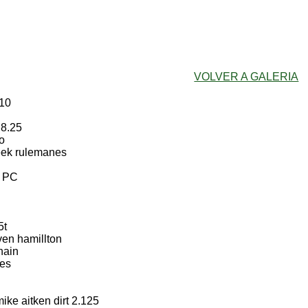
VOLVER A GALERIA
v10
8.25
o
ek rulemanes
l PC
5t
en hamillton
hain
es
e aitken dirt 2.125