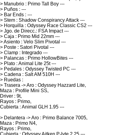
> Manubrio : Primo Tall Boy ---
> Puños : ---
> Bar Ends : ---
> Stem : Shadow Conspirancy Attack ---
> Horquilla : Odyssey Race Classic CS2 ---
> Jgo. de Direcc.: FSA Impact ---
> Caja : Primo Mid 22mm ---
> Asiento : Velo Slim Pivotal ---
> Poste : Satori Pivotal ---
> Clamp : Integrado ---
> Palancas : Primo HollowBites ---
> Plato : Animal Lite 25t ---
> Pedales : Odyssey Twisted PC ---
> Cadena : Salt AM 510H ---
> Ruedas :
> Trasera -> Aro : Odyssey Hazzard Lite,
Maza : Profile Mini SS,
Driver : 9t,
Rayos : Primo,
Cubierta : Animal GLH 1.95 ---
> Delantera -> Aro : Primo Balance 7005,
Maza : Primo N4,
Rayos : Primo,
Cubierta : Odyssey Aitken P-lyte 2.25 ---