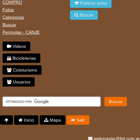
COMPRO
Publicar aviso
Fotos
Buscar
Categorias
Buscar
Permutas - CANJE
Videos
Bicicleterias
Cicloturismo
Usuarios
Buscar
Inicio
Mapa
Salir
webmaster@btt.com.ar