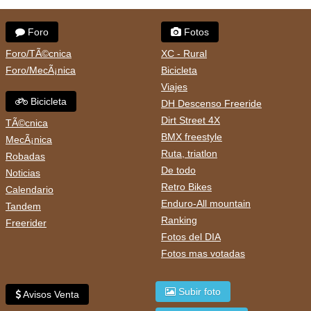
Foro
Fotos
Foro/TÃ©cnica
XC - Rural
Foro/MecÃ¡nica
Bicicleta
Viajes
Bicicleta
DH Descenso Freeride
Dirt Street 4X
TÃ©cnica
BMX freestyle
MecÃ¡nica
Ruta, triatlon
Robadas
De todo
Noticias
Retro Bikes
Calendario
Enduro-All mountain
Tandem
Ranking
Freerider
Fotos del DIA
Fotos mas votadas
Subir foto
Avisos Venta