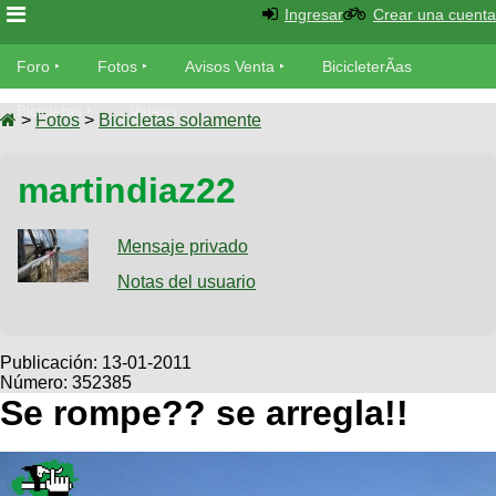
Ingresar
Crear una cuenta
Foro
Foro
Fotos
Avisos Venta
BicicleterÃ­as
Foro
Bicicletas
Videos
Fotos
>
Fotos
>
Bicicletas solamente
TÃ©cnica
Avisos
martindiaz22
MecÃ¡nica
SUBÃ
Ventas
tu foto
Mensaje privado
BicicleterÃ­
Galeria
Notas del usuario
SUBÃ
as
tu
XC
aviso
Bicicletas
Bicicletas
Publicación:
13-01-2011
Número: 352385
Buscar
Viajes
Videos
Se rompe?? se arregla!!
Bicicletas
Ultimos
Descenso
Cicloturismo
Tandem
Fotos
Dirt
Freerider