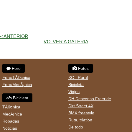
< ANTERIOR
VOLVER A GALERIA
Foro
Fotos
Foro/TÃ©cnica
XC - Rural
Foro/MecÃ¡nica
Bicicleta
Viajes
Bicicleta
DH Descenso Freeride
Dirt Street 4X
TÃ©cnica
BMX freestyle
MecÃ¡nica
Ruta, triatlon
Robadas
De todo
Noticias