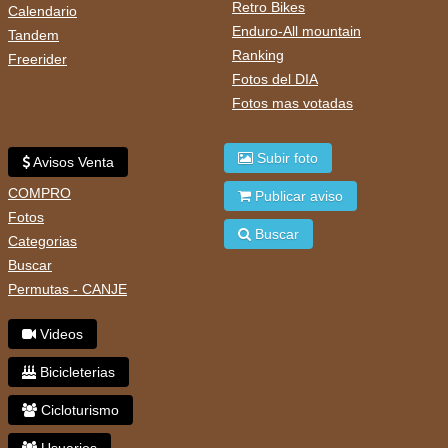
Retro Bikes
Calendario
Enduro-All mountain
Tandem
Ranking
Freerider
Fotos del DIA
Fotos mas votadas
Subir foto
Avisos Venta
COMPRO
Publicar aviso
Fotos
Buscar
Categorias
Buscar
Permutas - CANJE
Videos
Bicicleterias
Cicloturismo