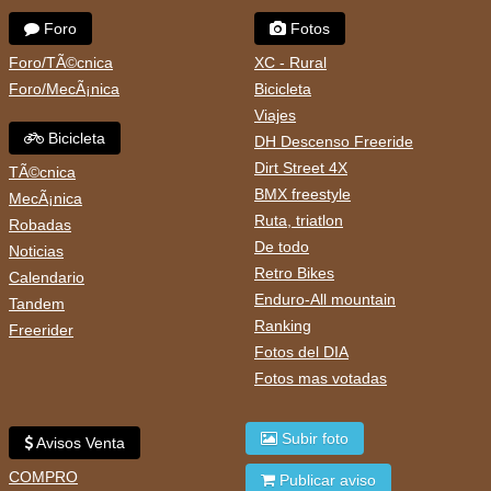
Foro
Fotos
Foro/TÃ©cnica
XC - Rural
Foro/MecÃ¡nica
Bicicleta
Viajes
Bicicleta
DH Descenso Freeride
Dirt Street 4X
TÃ©cnica
BMX freestyle
MecÃ¡nica
Ruta, triatlon
Robadas
De todo
Noticias
Retro Bikes
Calendario
Enduro-All mountain
Tandem
Ranking
Freerider
Fotos del DIA
Fotos mas votadas
Subir foto
Avisos Venta
COMPRO
Publicar aviso