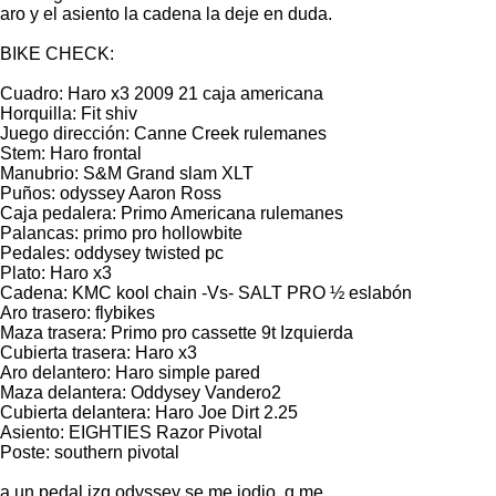
aro y el asiento la cadena la deje en duda.
BIKE CHECK:
Cuadro: Haro x3 2009 21 caja americana
Horquilla: Fit shiv
Juego dirección: Canne Creek rulemanes
Stem: Haro frontal
Manubrio: S&M Grand slam XLT
Puños: odyssey Aaron Ross
Caja pedalera: Primo Americana rulemanes
Palancas: primo pro hollowbite
Pedales: oddysey twisted pc
Plato: Haro x3
Cadena: KMC kool chain -Vs- SALT PRO ½ eslabón
Aro trasero: flybikes
Maza trasera: Primo pro cassette 9t Izquierda
Cubierta trasera: Haro x3
Aro delantero: Haro simple pared
Maza delantera: Oddysey Vandero2
Cubierta delantera: Haro Joe Dirt 2.25
Asiento: EIGHTIES Razor Pivotal
Poste: southern pivotal
a un pedal izq odyssey se me jodio. q me