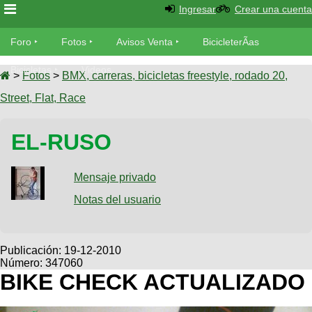
Ingresar
Crear una cuenta
Foro
Foro
Fotos
Avisos Venta
BicicleterÃ­as
Foro
Bicicletas
Videos
Fotos
>
Fotos
>
BMX, carreras, bicicletas freestyle, rodado 20,
TÃ©cnica
Street, Flat, Race
Avisos
MecÃ¡nica
SUBÃ
Ventas
EL-RUSO
tu foto
BicicleterÃ­
Galeria
Mensaje privado
SUBÃ
as
tu
Notas del usuario
XC
aviso
Bicicletas
Bicicletas
Buscar
Viajes
Publicación:
19-12-2010
Videos
Número: 347060
Bicicletas
Ultimos
Descenso
BIKE CHECK ACTUALIZADO
Cicloturismo
Tandem
Fotos
Dirt
Freerider