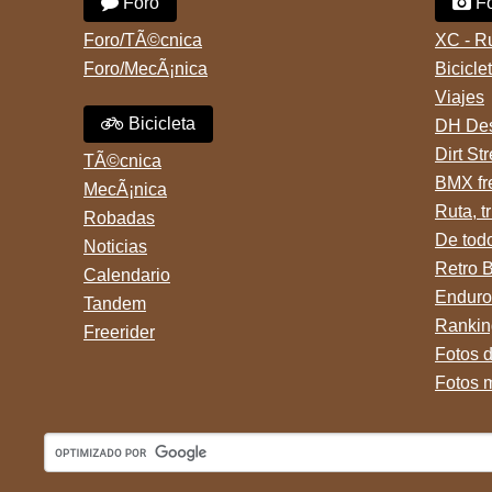
Foro
Fo
Foro/TÃ©cnica
XC - R
Foro/MecÃ¡nica
Bicicle
Viajes
Bicicleta
DH Des
Dirt St
TÃ©cnica
BMX fr
MecÃ¡nica
Ruta, tr
Robadas
De tod
Noticias
Retro 
Calendario
Enduro
Tandem
Rankin
Freerider
Fotos 
Fotos 