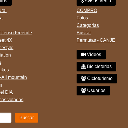
tos
Avisos Venta
ural
COMPRO
ta
Fotos
Categorias
censo Freeride
Buscar
reet 4X
Permutas - CANJE
eestyle
Videos
iatlon
o
Bicicleterias
Bikes
-All mountain
Cicloturismo
g
Usuarios
del DIA
mas votadas
Buscar