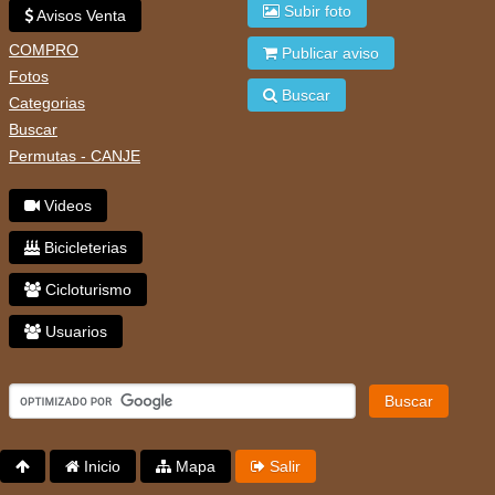
Subir foto
Avisos Venta
COMPRO
Publicar aviso
Fotos
Buscar
Categorias
Buscar
Permutas - CANJE
Videos
Bicicleterias
Cicloturismo
Usuarios
Buscar
Inicio
Mapa
Salir