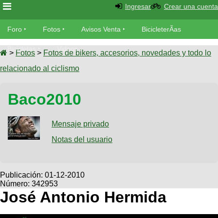
Ingresar
Crear una cuenta
Foro
Foro
Fotos
Avisos Venta
BicicleterÃ­as
Foro
Bicicletas
Videos
Fotos
>
Fotos
>
Fotos de bikers, accesorios, novedades y todo lo
TÃ©cnica
relacionado al ciclismo
Avisos
MecÃ¡nica
SUBÃ
Ventas
Baco2010
tu foto
BicicleterÃ­
Galeria
Mensaje privado
SUBÃ
as
tu
Notas del usuario
XC
aviso
Bicicletas
Bicicletas
Buscar
Viajes
Publicación:
01-12-2010
Videos
Número: 342953
Bicicletas
Ultimos
Descenso
José Antonio Hermida
Cicloturismo
Tandem
Fotos
Dirt
Freerider