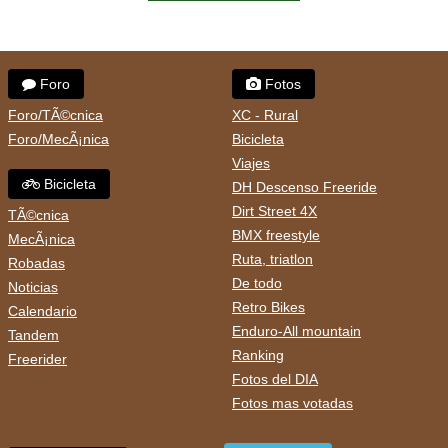
Foro
Fotos
Foro/TÃ©cnica
XC - Rural
Foro/MecÃ¡nica
Bicicleta
Viajes
Bicicleta
DH Descenso Freeride
Dirt Street 4X
TÃ©cnica
BMX freestyle
MecÃ¡nica
Ruta, triatlon
Robadas
De todo
Noticias
Retro Bikes
Calendario
Enduro-All mountain
Tandem
Ranking
Freerider
Fotos del DIA
Fotos mas votadas