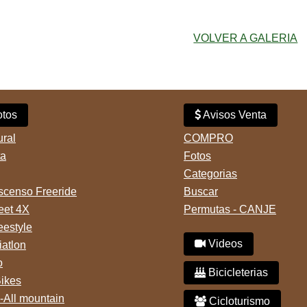
VOLVER A GALERIA
tos
Avisos Venta
ural
COMPRO
ta
Fotos
Categorias
censo Freeride
Buscar
reet 4X
Permutas - CANJE
eestyle
Videos
iatlon
o
Bicicleterias
Bikes
-All mountain
Cicloturismo