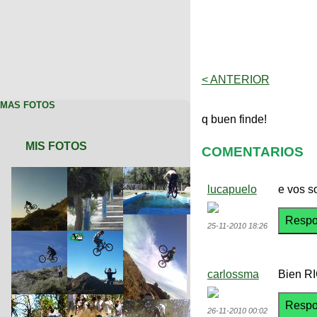
< ANTERIOR
MAS FOTOS
q buen finde!
MIS FOTOS
COMENTARIOS
lucapuelo
e vos s
25-11-2010 18:26
carlossma
Bien RI
26-11-2010 00:02