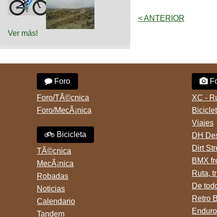
< ANTERIOR
Ver más!
Foro
Fo
Foro/TÃ©cnica
XC - R
Foro/MecÃ¡nica
Bicicle
Viajes
Bicicleta
DH Des
Dirt St
TÃ©cnica
BMX fr
MecÃ¡nica
Ruta, tr
Robadas
De tod
Noticias
Retro 
Calendario
Enduro
Tandem