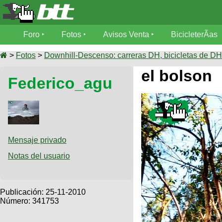
Foro
Foro
Fotos
Avisos Venta
BicicleterÃ­as
Foro
Fotos
>
Fotos
>
Downhill-Descenso: carreras DH, bicicletas de DH,
TÃ©cnica
el bolson
Federico_agu
Avisos
MecÃ¡nica
SUBÃ
Ventas
tu foto
BicicleterÃ­
Galeria
SUBÃ
as
tu
Mensaje privado
XC
aviso
Bicicletas
Notas del usuario
Bicicletas
Buscar
Viajes
Videos
Bicicletas
Ultimos
Publicación:
25-11-2010
Descenso
Cicloturismo
Número: 341753
Tandem
Fotos
Dirt
Freerider