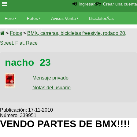
Ingresar
Crear una cuenta
Foro
Foro
Fotos
Avisos Venta
BicicleterÃ­as
Foro
Bicicletas
Videos
Fotos
>
Fotos
>
BMX, carreras, bicicletas freestyle, rodado 20,
TÃ©cnica
Street, Flat, Race
Avisos
MecÃ¡nica
SUBÃ
Ventas
nacho_23
tu foto
BicicleterÃ­
Galeria
Mensaje privado
SUBÃ
as
tu
Notas del usuario
XC
aviso
Bicicletas
Bicicletas
Buscar
Viajes
Publicación:
17-11-2010
Videos
Número: 339951
Bicicletas
Ultimos
Descenso
VENDO PARTES DE BMX!!!!
Cicloturismo
Tandem
Fotos
Dirt
Freerider