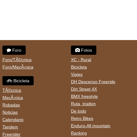
Foro
Fotos
Foro/TÃ©cnica
XC - Rural
Foro/MecÃ¡nica
Bicicleta
Viajes
Bicicleta
DH Descenso Freeride
Dirt Street 4X
TÃ©cnica
BMX freestyle
MecÃ¡nica
Ruta, triatlon
Robadas
De todo
Noticias
Retro Bikes
Calendario
Enduro-All mountain
Tandem
Ranking
Freerider