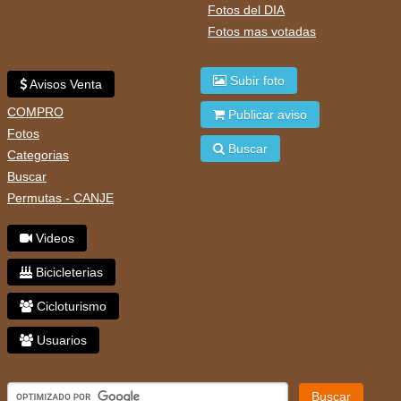
Fotos del DIA
Fotos mas votadas
Subir foto
Avisos Venta
COMPRO
Publicar aviso
Fotos
Buscar
Categorias
Buscar
Permutas - CANJE
Videos
Bicicleterias
Cicloturismo
Usuarios
Buscar