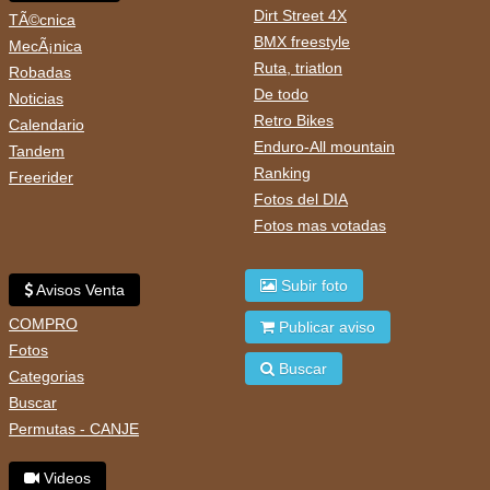
Dirt Street 4X
TÃ©cnica
BMX freestyle
MecÃ¡nica
Ruta, triatlon
Robadas
De todo
Noticias
Retro Bikes
Calendario
Enduro-All mountain
Tandem
Ranking
Freerider
Fotos del DIA
Fotos mas votadas
Subir foto
Avisos Venta
COMPRO
Publicar aviso
Fotos
Buscar
Categorias
Buscar
Permutas - CANJE
Videos