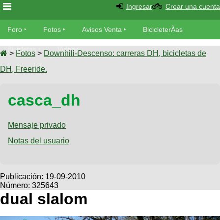
Ingresar
Crear una cuenta
Foro
Foro
Fotos
Avisos Venta
BicicleterÃ­as
Foro
Bicicletas
Videos
Fotos
>
Fotos
>
Downhill-Descenso: carreras DH, bicicletas de
TÃ©cnica
DH, Freeride.
Avisos
MecÃ¡nica
SUBÃ
Ventas
casca_dh
tu foto
BicicleterÃ­
Galeria
Mensaje privado
SUBÃ
as
tu
Notas del usuario
XC
aviso
Bicicletas
Bicicletas
Buscar
Viajes
Publicación:
19-09-2010
Videos
Número: 325643
Bicicletas
Ultimos
Descenso
dual slalom
Cicloturismo
Tandem
Fotos
Dirt
Freerider