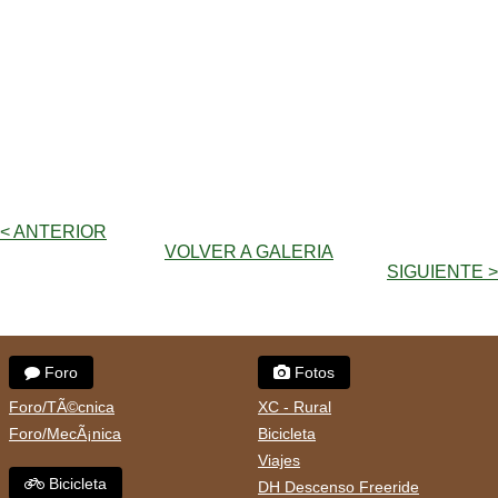
< ANTERIOR
VOLVER A GALERIA
SIGUIENTE >
Foro
Fotos
Foro/TÃ©cnica
XC - Rural
Foro/MecÃ¡nica
Bicicleta
Viajes
Bicicleta
DH Descenso Freeride