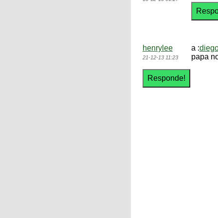
henrylee
a :
dieg
papa no
21-12-13 11:23