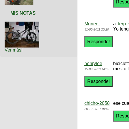
MIS NOTAS
Muneer
a:
ferp
Yo teng
31-05-2011 20:20
Ver más!
henrylee
bicicle
mi scot
15-09-2010 14:05
chicho-2058
ese cua
20-12-2010 19:40