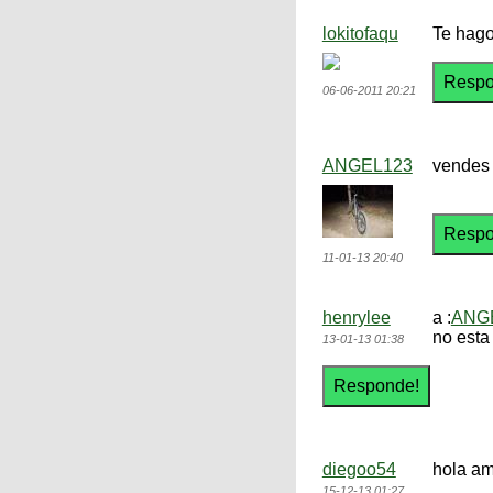
lokitofaqu
Te hago
06-06-2011 20:21
ANGEL123
vendes 
11-01-13 20:40
henrylee
a :
ANG
no esta
13-01-13 01:38
diegoo54
hola am
15-12-13 01:27