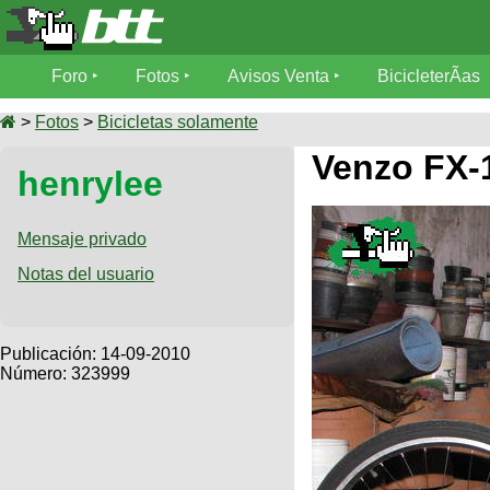
Foro
Foro
Fotos
Avisos Venta
BicicleterÃ­as
Foro
Fotos
>
Fotos
>
Bicicletas solamente
TÃ©cnica
Venzo FX-
henrylee
Avisos
MecÃ¡nica
SUBÃ
Ventas
tu foto
Mensaje privado
BicicleterÃ­
Notas del usuario
Galeria
SUBÃ
as
tu
XC
aviso
Bicicletas
Bicicletas
Publicación:
14-09-2010
Número: 323999
Buscar
Viajes
Videos
Bicicletas
Ultimos
Descenso
Cicloturismo
Tandem
Fotos
Dirt
Freerider