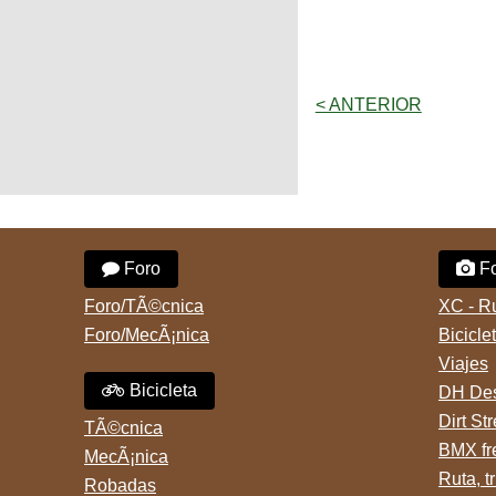
< ANTERIOR
Foro
Fo
Foro/TÃ©cnica
XC - R
Foro/MecÃ¡nica
Bicicle
Viajes
Bicicleta
DH Des
Dirt St
TÃ©cnica
BMX fr
MecÃ¡nica
Ruta, tr
Robadas