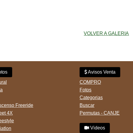
VOLVER A GALERIA
tos
Avisos Venta
ural
COMPRO
ta
Fotos
Categorias
censo Freeride
Buscar
reet 4X
Permutas - CANJE
eestyle
Videos
iatlon