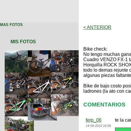
MAS FOTOS
< ANTERIOR
MIS FOTOS
Bike check:
No tengo muchas ganas 
Cuadro VENZO FX-1 ta
Horquilla ROCK SHOX
todo lo demas rejunte 
algunas piezas faltante
Bike de bajo costo pos
ladrones (la ato con ca
COMENTARIOS
ferp_06
te la c
14-09-2010 16:58