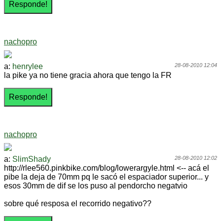
nachopro
a:
henrylee
28-08-2010 12:04
la pike ya no tiene gracia ahora que tengo la FR
nachopro
a:
SlimShady
28-08-2010 12:02
http://rlee560.pinkbike.com/blog/lowerargyle.html <-- acá el
pibe la deja de 70mm pq le sacó el espaciador superior... y
esos 30mm de dif se los puso al pendorcho negatvio
sobre qué resposa el recorrido negativo??