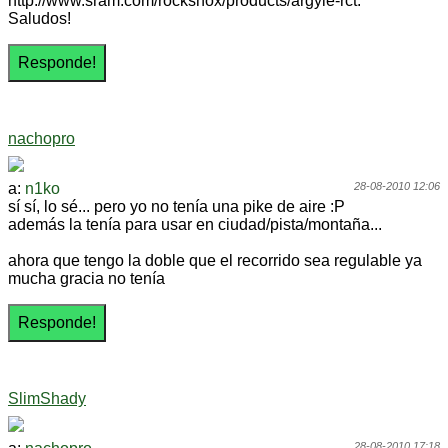
http://www.sram.com/rockshox/products/argyle-rct.
Saludos!
nachopro
a:
n1ko
28-08-2010 12:06
sí sí, lo sé... pero yo no tenía una pike de aire :P
además la tenía para usar en ciudad/pista/montaña...
ahora que tengo la doble que el recorrido sea regulable ya
mucha gracia no tenía
SlimShady
28-08-2010 17:18