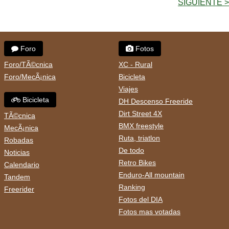
SIGUIENTE >
Foro
Fotos
Foro/TÃ©cnica
XC - Rural
Foro/MecÃ¡nica
Bicicleta
Viajes
Bicicleta
DH Descenso Freeride
Dirt Street 4X
TÃ©cnica
BMX freestyle
MecÃ¡nica
Ruta, triatlon
Robadas
De todo
Noticias
Retro Bikes
Calendario
Enduro-All mountain
Tandem
Ranking
Freerider
Fotos del DIA
Fotos mas votadas