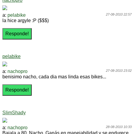
nachopro
a:
pelabike
27-08-2010 22:57
la hice argyle :P ($$$)
pelabike
a:
nachopro
27-08-2010 23:02
benisimo nacho, cada dia mas linda esas bikes...
SlimShady
a:
nachopro
28-08-2010 10:33
Bajala a 80, Nacho. Ganás en manejabilidad y se endurece