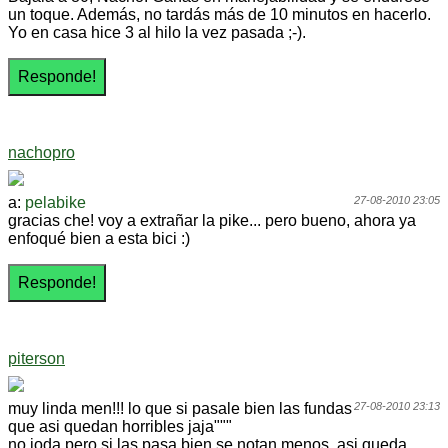
un toque. Además, no tardás más de 10 minutos en hacerlo.
Yo en casa hice 3 al hilo la vez pasada ;-).
nachopro
a:
pelabike
27-08-2010 23:05
gracias che! voy a extrañar la pike... pero bueno, ahora ya
enfoqué bien a esta bici :)
piterson
muy linda men!!! lo que si pasale bien las fundas
27-08-2010 23:13
que asi quedan horribles jaja"""
no joda pero si las pasa bien se notan menos, asi queda