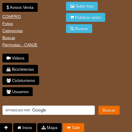
Subir foto
Avisos Venta
COMPRO
Publicar aviso
Fotos
Buscar
Categorias
Buscar
Permutas - CANJE
Videos
Bicicleterias
Cicloturismo
Usuarios
Buscar
Inicio
Mapa
Salir