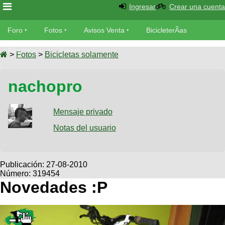
Ingresar
Crear una cuenta
Foro
Foro
Fotos
Avisos Venta
BicicleterÃ­as
Foro
Bicicletas
Videos
Fotos
>
Fotos
>
Bicicletas solamente
TÃ©cnica
Avisos
nachopro
MecÃ¡nica
SUBÃ
Ventas
tu foto
Mensaje privado
BicicleterÃ­
Galeria
Notas del usuario
SUBÃ
as
tu
XC
aviso
Bicicletas
Bicicletas
Publicación:
27-08-2010
Número: 319454
Buscar
Viajes
Videos
Novedades :P
Bicicletas
Ultimos
Descenso
Cicloturismo
Tandem
Fotos
Dirt
Freerider