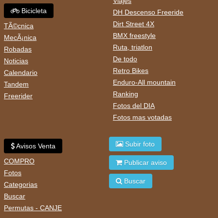
Viajes
Bicicleta
DH Descenso Freeride
Dirt Street 4X
TÃ©cnica
BMX freestyle
MecÃ¡nica
Ruta, triatlon
Robadas
De todo
Noticias
Retro Bikes
Calendario
Enduro-All mountain
Tandem
Ranking
Freerider
Fotos del DIA
Fotos mas votadas
Subir foto
Avisos Venta
COMPRO
Publicar aviso
Fotos
Buscar
Categorias
Buscar
Permutas - CANJE