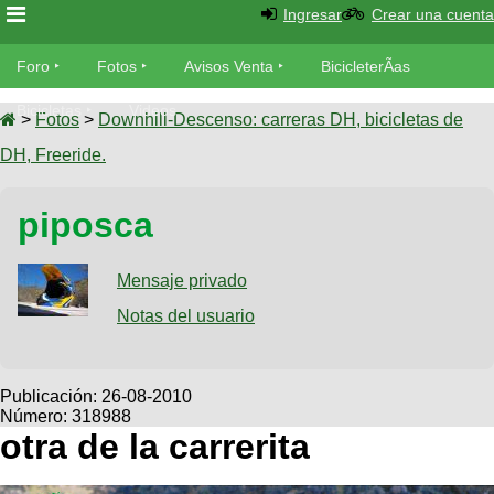
Ingresar
Crear una cuenta
Foro
Foro
Fotos
Avisos Venta
BicicleterÃ­as
Foro
Bicicletas
Videos
Fotos
>
Fotos
>
Downhill-Descenso: carreras DH, bicicletas de
TÃ©cnica
DH, Freeride.
Avisos
MecÃ¡nica
SUBÃ
Ventas
piposca
tu foto
BicicleterÃ­
Galeria
Mensaje privado
SUBÃ
as
tu
Notas del usuario
XC
aviso
Bicicletas
Bicicletas
Buscar
Viajes
Publicación:
26-08-2010
Videos
Número: 318988
Bicicletas
Ultimos
Descenso
otra de la carrerita
Cicloturismo
Tandem
Fotos
Dirt
Freerider