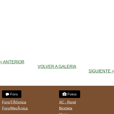
< ANTERIOR
VOLVER A GALERIA
SIGUIENTE >
Foro
Fotos
Foro/TÃ©cnica
XC - Rural
Foro/MecÃ¡nica
Bicicleta