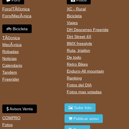
Foro
Fotos
Foro/TÃ©cnica
XC - Rural
Foro/MecÃ¡nica
Bicicleta
Viajes
Bicicleta
DH Descenso Freeride
Dirt Street 4X
TÃ©cnica
BMX freestyle
MecÃ¡nica
Ruta, triatlon
Robadas
De todo
Noticias
Retro Bikes
Calendario
Enduro-All mountain
Tandem
Ranking
Freerider
Fotos del DIA
Fotos mas votadas
Subir foto
Avisos Venta
COMPRO
Publicar aviso
Fotos