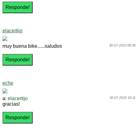
elacertijo
muy buena bike......saludos
30-07-2010 08:36
eche
a:
elacertijo
30-07-2010 19:11
gracias!