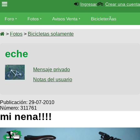
Ingresar
Crear una cuenta
Foro
Foro
Fotos
Avisos Venta
BicicleterÃ­as
Foro
Bicicletas
Videos
Fotos
>
Fotos
>
Bicicletas solamente
TÃ©cnica
Avisos
eche
MecÃ¡nica
SUBÃ
Ventas
tu foto
Mensaje privado
BicicleterÃ­
Galeria
Notas del usuario
SUBÃ
as
tu
XC
aviso
Bicicletas
Bicicletas
Publicación:
29-07-2010
Número: 311761
Buscar
Viajes
Videos
mi nena!!!!
Bicicletas
Ultimos
Descenso
Cicloturismo
Tandem
Fotos
Dirt
Freerider