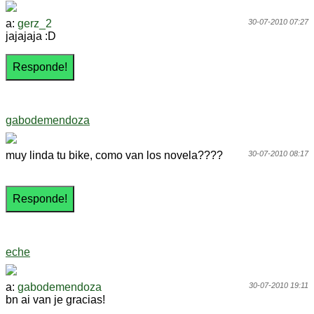
a:
gerz_2
30-07-2010 07:27
jajajaja :D
gabodemendoza
muy linda tu bike, como van los novela????
30-07-2010 08:17
eche
a:
gabodemendoza
30-07-2010 19:11
bn ai van je gracias!