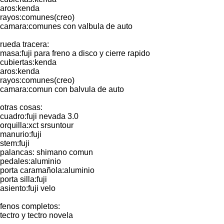
aros:kenda
rayos:comunes(creo)
camara:comunes con valbula de auto
rueda tracera:
masa:fuji para freno a disco y cierre rapido
cubiertas:kenda
aros:kenda
rayos:comunes(creo)
camara:comun con balvula de auto
otras cosas:
cuadro:fuji nevada 3.0
orquilla:xct srsuntour
manurio:fuji
stem:fuji
palancas: shimano comun
pedales:aluminio
porta caramañola:aluminio
porta silla:fuji
asiento:fuji velo
fenos completos:
tectro y tectro novela