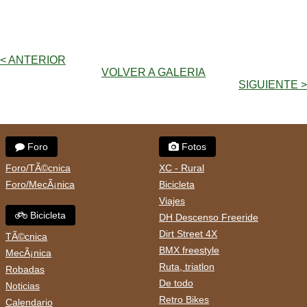
< ANTERIOR
VOLVER A GALERIA
SIGUIENTE >
Foro
Fotos
Foro/TÃ©cnica
XC - Rural
Foro/MecÃ¡nica
Bicicleta
Viajes
Bicicleta
DH Descenso Freeride
Dirt Street 4X
TÃ©cnica
BMX freestyle
MecÃ¡nica
Ruta, triatlon
Robadas
De todo
Noticias
Retro Bikes
Calendario