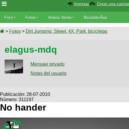
Ingresar
Crear una cuenta
Foro
Foro
Fotos
Avisos Venta
BicicleterÃ­as
Foro
Bicicletas
Videos
Fotos
>
Fotos
>
Dirt Jumping, Street, 4X, Park, bicicletas
TÃ©cnica
Avisos
elagus-mdq
MecÃ¡nica
SUBÃ
Ventas
tu foto
Mensaje privado
BicicleterÃ­
Galeria
Notas del usuario
SUBÃ
as
tu
XC
aviso
Bicicletas
Bicicletas
Publicación:
28-07-2010
Número: 311197
Buscar
Viajes
Videos
No hander
Bicicletas
Ultimos
Descenso
Cicloturismo
Tandem
Fotos
Dirt
Freerider