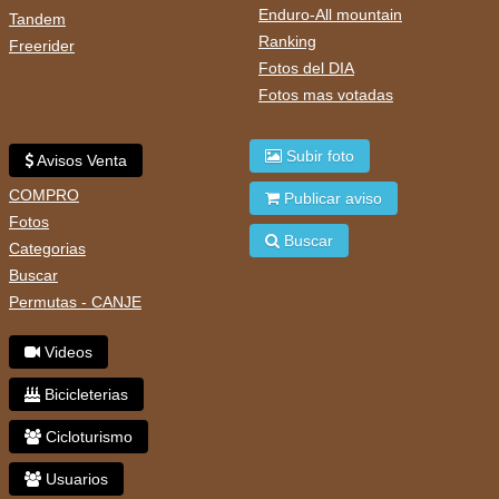
Enduro-All mountain
Tandem
Ranking
Freerider
Fotos del DIA
Fotos mas votadas
Subir foto
Avisos Venta
COMPRO
Publicar aviso
Fotos
Buscar
Categorias
Buscar
Permutas - CANJE
Videos
Bicicleterias
Cicloturismo
Usuarios