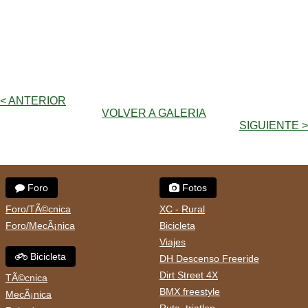
< ANTERIOR
VOLVER A GALERIA
SIGUIENTE >
Foro
Fotos
Foro/TÃ©cnica
XC - Rural
Foro/MecÃ¡nica
Bicicleta
Viajes
Bicicleta
DH Descenso Freeride
Dirt Street 4X
TÃ©cnica
BMX freestyle
MecÃ¡nica