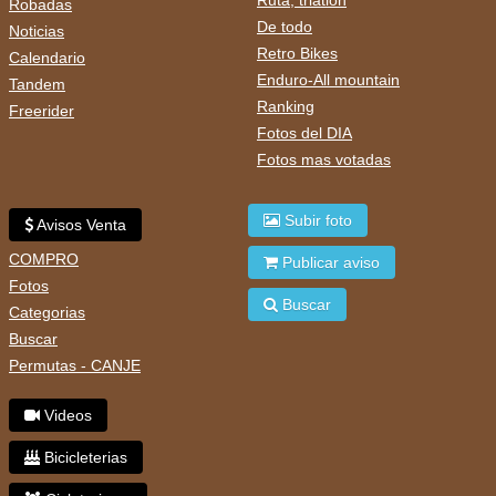
Ruta, triatlon
Robadas
De todo
Noticias
Retro Bikes
Calendario
Enduro-All mountain
Tandem
Ranking
Freerider
Fotos del DIA
Fotos mas votadas
Subir foto
Avisos Venta
COMPRO
Publicar aviso
Fotos
Buscar
Categorias
Buscar
Permutas - CANJE
Videos
Bicicleterias