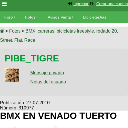
Ingresar
Crear una cuenta
Foro
Foro
Fotos
Avisos Venta
BicicleterÃ­as
Foro
Bicicletas
Videos
Fotos
>
Fotos
>
BMX, carreras, bicicletas freestyle, rodado 20,
TÃ©cnica
Street, Flat, Race
Avisos
MecÃ¡nica
SUBÃ
Ventas
PIBE_TIGRE
tu foto
BicicleterÃ­
Galeria
Mensaje privado
SUBÃ
as
tu
Notas del usuario
XC
aviso
Bicicletas
Bicicletas
Buscar
Viajes
Publicación:
27-07-2010
Videos
Número: 310977
Bicicletas
Ultimos
Descenso
BMX EN VENADO TUERTO
Cicloturismo
Tandem
Fotos
Dirt
Freerider