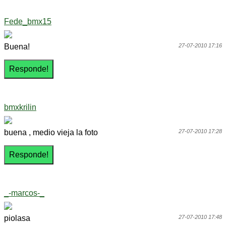
Fede_bmx15
Buena!
27-07-2010 17:16
bmxkrilin
buena , medio vieja la foto
27-07-2010 17:28
_-marcos-_
piolasa
27-07-2010 17:48