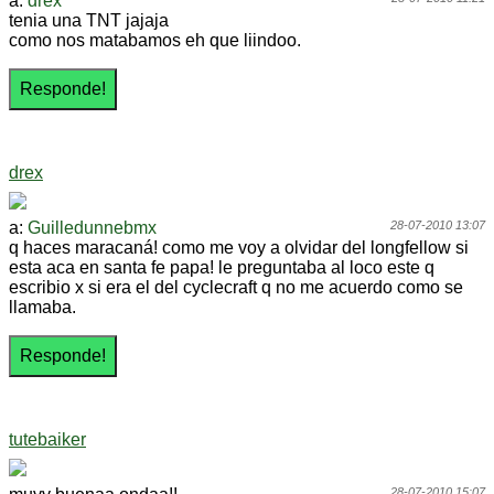
a:
drex
tenia una TNT jajaja
como nos matabamos eh que liindoo.
drex
a:
Guilledunnebmx
28-07-2010 13:07
q haces maracaná! como me voy a olvidar del longfellow si
esta aca en santa fe papa! le preguntaba al loco este q
escribio x si era el del cyclecraft q no me acuerdo como se
llamaba.
tutebaiker
28-07-2010 15:07