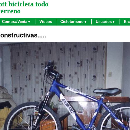
btt bicicleta todo
terreno
Compra/Venta▼
Videos
Cicloturismo▼
Usuarios▼
Bic
constructivas.....