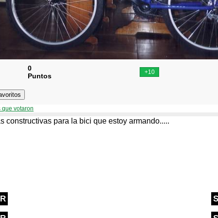
0
Puntos
 que votaron
as constructivas para la bici que estoy armando.....
OR
S