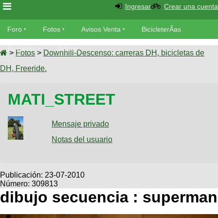
Ingresar
Crear una cuenta
Foro
Foro
Fotos
Avisos Venta
BicicleterÃ­as
Foro
Bicicletas
Videos
Fotos
>
Fotos
>
Downhill-Descenso: carreras DH, bicicletas de
TÃ©cnica
DH, Freeride.
Avisos
MecÃ¡nica
SUBÃ
Ventas
MATI_STREET
tu foto
BicicleterÃ­
Galeria
Mensaje privado
SUBÃ
as
tu
Notas del usuario
XC
aviso
Bicicletas
Bicicletas
Buscar
Viajes
Publicación:
23-07-2010
Videos
Número: 309813
Bicicletas
Ultimos
Descenso
dibujo secuencia : superman
Cicloturismo
Tandem
Fotos
Dirt
Freerider