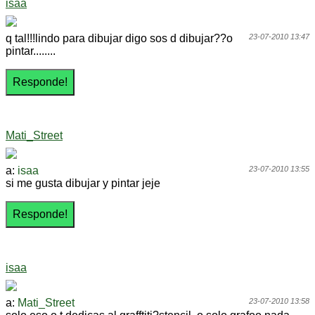
isaa
q tal!!!lindo para dibujar digo sos d dibujar??o
23-07-2010 13:47
pintar........
Mati_Street
a:
isaa
23-07-2010 13:55
si me gusta dibujar y pintar jeje
isaa
a:
Mati_Street
23-07-2010 13:58