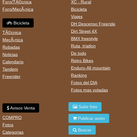
Foro/TÃ©cnica
XC - Rural
Foro/MecÃ¡nica
Bicicleta
Viajes
Bicicleta
DH Descenso Freeride
Dirt Street 4X
TÃ©cnica
BMX freestyle
MecÃ¡nica
Ruta, triatlon
Robadas
De todo
Noticias
Retro Bikes
Calendario
Enduro-All mountain
Tandem
Ranking
Freerider
Fotos del DIA
Fotos mas votadas
Subir foto
Avisos Venta
COMPRO
Publicar aviso
Fotos
Buscar
Categorias