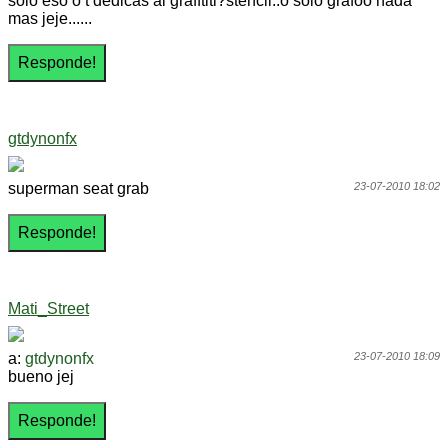
solo eso o t dedicas al grafftiti?stencil..o solo grafoo nada
mas jeje......
gtdynonfx
superman seat grab
23-07-2010 18:02
Mati_Street
a:
gtdynonfx
23-07-2010 18:09
bueno jej