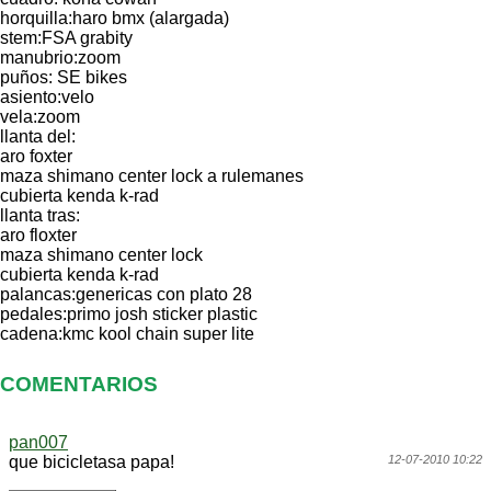
horquilla:haro bmx (alargada)
stem:FSA grabity
manubrio:zoom
puños: SE bikes
asiento:velo
vela:zoom
llanta del:
aro foxter
maza shimano center lock a rulemanes
cubierta kenda k-rad
llanta tras:
aro floxter
maza shimano center lock
cubierta kenda k-rad
palancas:genericas con plato 28
pedales:primo josh sticker plastic
cadena:kmc kool chain super lite
COMENTARIOS
pan007
que bicicletasa papa!
12-07-2010 10:22