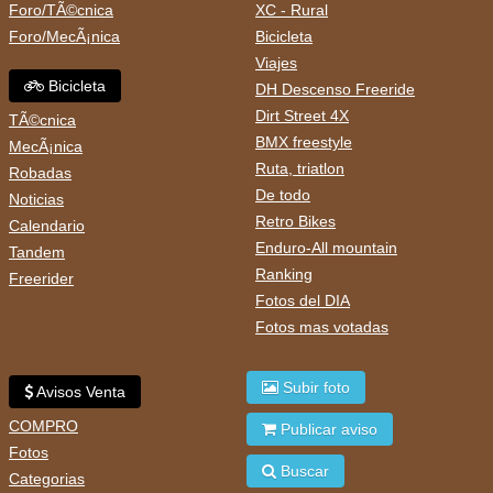
Foro/TÃ©cnica
XC - Rural
Foro/MecÃ¡nica
Bicicleta
Viajes
Bicicleta
DH Descenso Freeride
Dirt Street 4X
TÃ©cnica
BMX freestyle
MecÃ¡nica
Ruta, triatlon
Robadas
De todo
Noticias
Retro Bikes
Calendario
Enduro-All mountain
Tandem
Ranking
Freerider
Fotos del DIA
Fotos mas votadas
Subir foto
Avisos Venta
COMPRO
Publicar aviso
Fotos
Buscar
Categorias