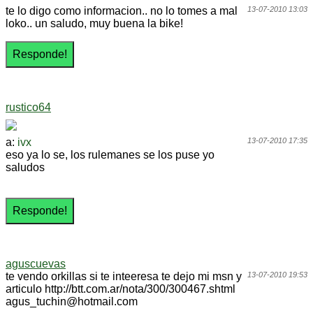
te lo digo como informacion.. no lo tomes a mal
13-07-2010 13:03
loko.. un saludo, muy buena la bike!
rustico64
a:
ivx
13-07-2010 17:35
eso ya lo se, los rulemanes se los puse yo
saludos
aguscuevas
te vendo orkillas si te inteeresa te dejo mi msn y
13-07-2010 19:53
articulo http://btt.com.ar/nota/300/300467.shtml
agus_tuchin@hotmail.com