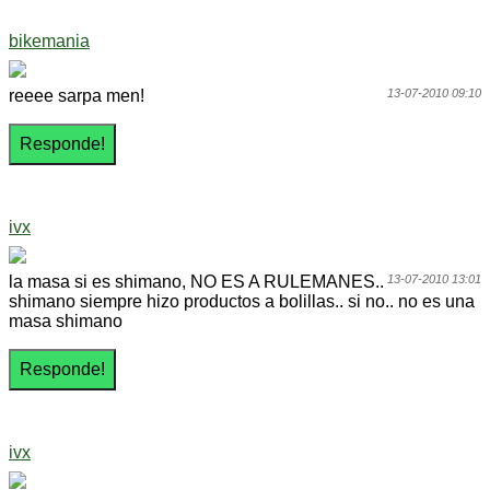
bikemania
reeee sarpa men!
13-07-2010 09:10
ivx
la masa si es shimano, NO ES A RULEMANES..
13-07-2010 13:01
shimano siempre hizo productos a bolillas.. si no.. no es una
masa shimano
ivx