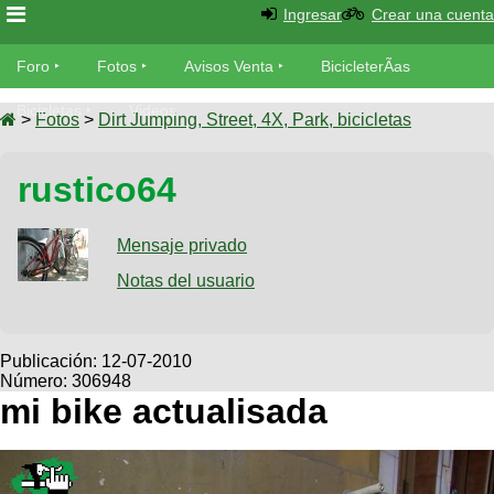
Ingresar
Crear una cuenta
Foro
Foro
Fotos
Avisos Venta
BicicleterÃ­as
Foro
Bicicletas
Videos
Fotos
>
Fotos
>
Dirt Jumping, Street, 4X, Park, bicicletas
TÃ©cnica
Avisos
rustico64
MecÃ¡nica
SUBÃ
Ventas
tu foto
Mensaje privado
BicicleterÃ­
Galeria
Notas del usuario
SUBÃ
as
tu
XC
aviso
Bicicletas
Bicicletas
Publicación:
12-07-2010
Número: 306948
Buscar
Viajes
Videos
mi bike actualisada
Bicicletas
Ultimos
Descenso
Cicloturismo
Tandem
Fotos
Dirt
Freerider