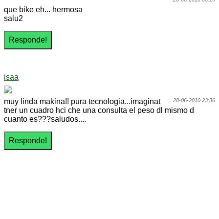
que bike eh... hermosa
salu2
isaa
muy linda makina!! pura tecnologia...imaginat
28-06-2010 23:36
tner un cuadro hci che una consulta el peso dl mismo d
cuanto es???saludos....