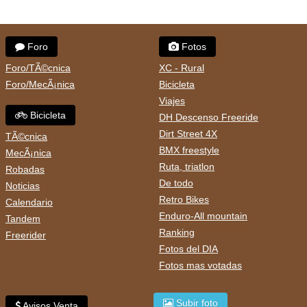
Foro
Fotos
Foro/TÃ©cnica
XC - Rural
Foro/MecÃ¡nica
Bicicleta
Viajes
Bicicleta
DH Descenso Freeride
Dirt Street 4X
TÃ©cnica
BMX freestyle
MecÃ¡nica
Ruta, triatlon
Robadas
De todo
Noticias
Retro Bikes
Calendario
Enduro-All mountain
Tandem
Ranking
Freerider
Fotos del DIA
Fotos mas votadas
Subir foto
Avisos Venta