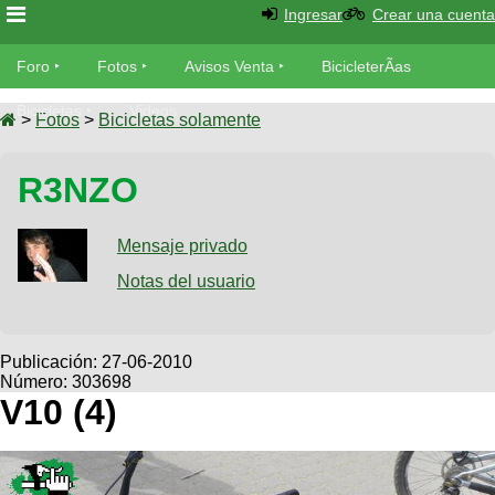
Ingresar
Crear una cuenta
Foro
Foro
Fotos
Avisos Venta
BicicleterÃ­as
Foro
Bicicletas
Videos
Fotos
>
Fotos
>
Bicicletas solamente
TÃ©cnica
Avisos
R3NZO
MecÃ¡nica
SUBÃ
Ventas
tu foto
Mensaje privado
BicicleterÃ­
Galeria
Notas del usuario
SUBÃ
as
tu
XC
aviso
Bicicletas
Bicicletas
Publicación:
27-06-2010
Número: 303698
Buscar
Viajes
Videos
V10 (4)
Bicicletas
Ultimos
Descenso
Cicloturismo
Tandem
Fotos
Dirt
Freerider