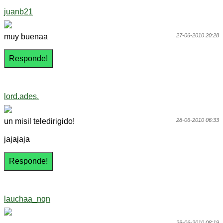
juanb21
muy buenaa
27-06-2010 20:28
lord.ades.
un misil teledirigido!
28-06-2010 06:33
jajajaja
lauchaa_nqn
28-06-2010 08:19