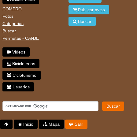
COMPRO
Publicar aviso
Fotos
Buscar
Categorias
Buscar
Permutas - CANJE
Videos
Bicicleterias
Cicloturismo
Usuarios
Buscar
Inicio
Mapa
Salir