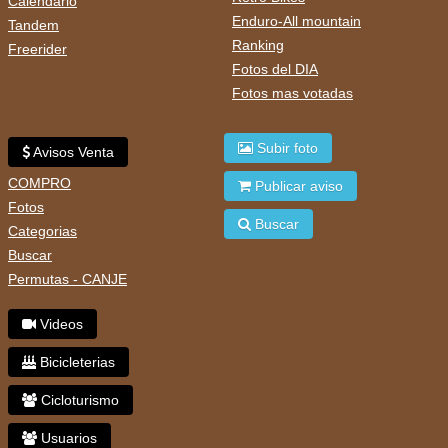
Calendario
Enduro-All mountain
Tandem
Ranking
Freerider
Fotos del DIA
Fotos mas votadas
Subir foto
Avisos Venta
COMPRO
Publicar aviso
Fotos
Buscar
Categorias
Buscar
Permutas - CANJE
Videos
Bicicleterias
Cicloturismo
Usuarios