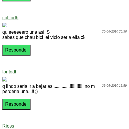
colitodh
quieeeeeero una asi :S
20-06-2010 20:56
sabes que chau bici ,el vicio seria ella :$
loritodh
q lindo seria ir a bajar asi..............!!!!!!!!!!!! no m
23-06-2010 13:59
perderia una...!! ;)
Rioss