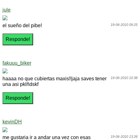
jule
el sueño del pibe!
19-06-2010 09:25
fakuuu_biker
haaaa no que cubiertas maxis!!jaja saves tener
19-06-2010 10:38
una asi pklñdskf
kevinDH
me gustaria ir a andar una vez con esas
19-06-2010 13:26