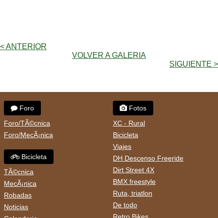
< ANTERIOR
VOLVER A GALERIA
SIGUIENTE >
Foro
Fotos
Foro/TÃ©cnica
XC - Rural
Foro/MecÃ¡nica
Bicicleta
Viajes
Bicicleta
DH Descenso Freeride
Dirt Street 4X
TÃ©cnica
BMX freestyle
MecÃ¡nica
Ruta, triatlon
Robadas
De todo
Noticias
Retro Bikes