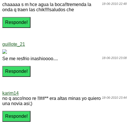
chaaaaa s m hce agua la boca!!tremenda la
18-06-2010 22:48
onda q traen las chik!!!!saludos che
guillote_21
Se me resfrio inashioooo....
18-06-2010 23:08
karim14
no q asco!noo re !!##** era altas minas yo quiero
18-06-2010 23:44
una novia asi;)