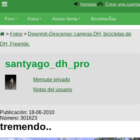
Ingresar
Crear una cuenta
Foro
Foro
Fotos
Avisos Venta
BicicleterÃ­as
Foro
Bicicletas
Videos
Fotos
>
Fotos
>
Downhill-Descenso: carreras DH, bicicletas de
TÃ©cnica
DH, Freeride.
Avisos
MecÃ¡nica
SUBÃ
Ventas
santyago_dh_pro
tu foto
BicicleterÃ­
Galeria
Mensaje privado
SUBÃ
as
tu
Notas del usuario
XC
aviso
Bicicletas
Bicicletas
Buscar
Viajes
Publicación:
18-06-2010
Videos
Número: 301623
Bicicletas
Ultimos
Descenso
tremendo..
Cicloturismo
Tandem
Fotos
Dirt
Freerider