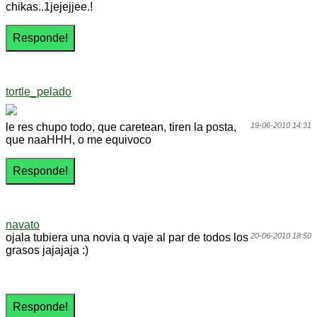
chikas..1jejejjee.!
tortle_pelado
le res chupo todo, que caretean, tiren la posta,
19-06-2010 14:31
que naaHHH, o me equivoco
navato
ojala tubiera una novia q vaje al par de todos los
20-06-2010 18:50
grasos jajajaja :)