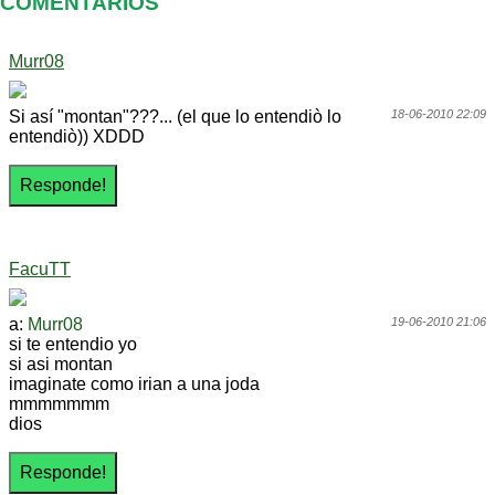
COMENTARIOS
Murr08
Si así "montan"???... (el que lo entendiò lo
18-06-2010 22:09
entendiò)) XDDD
FacuTT
a:
Murr08
19-06-2010 21:06
si te entendio yo
si asi montan
imaginate como irian a una joda
mmmmmmm
dios