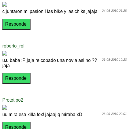
c juntaron mi pasion!! las bike y las chiks jajaja
24-06-2010 21:28
roberto_rol
u.u baba :P jaja re copado una novia asi no ??
21-08-2010 10:23
jaja
Prototipo2
uu mira esa killa fox! jajaaj q miraba xD
26-09-2010 22:01