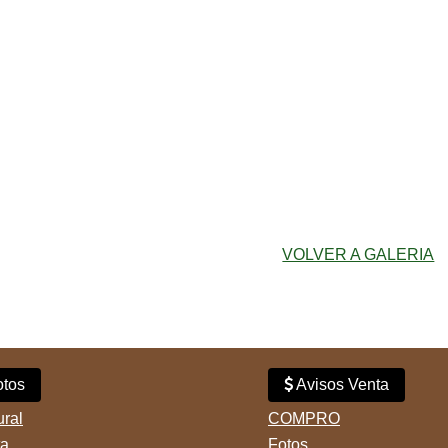
VOLVER A GALERIA
tos
Avisos Venta
ural
COMPRO
ta
Fotos