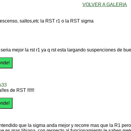
VOLVER A GALERIA
descenso, saltos,etc la RST r1 o la RST sigma
 seria mejor la rst r1 ya q rst esta largando suspenciones de b
s33
!!es de RST !!!!!!
ntendido que la sigma anda mejor y recorre mas que la R1 per
ue es mas libiana ,con respecto al funcionamiento le saben me