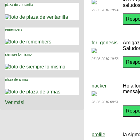
saludos
plaza de ventanilla
27-05-2010 19:14
remembers
fer_genesis
Amigazo
Saludos
siempre lo mismo
27-05-2010 19:53
plaza de armas
nacker
Hola lo
mensaje
Ver más!
28-05-2010 08:51
profile
la sigm