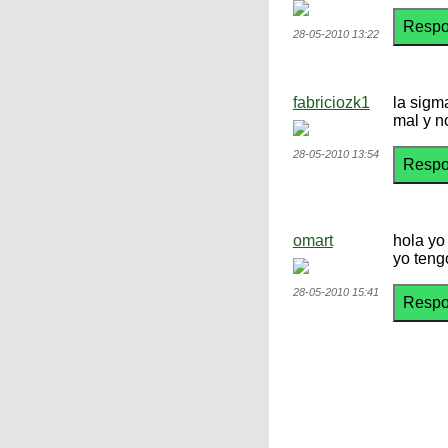
28-05-2010 13:22
fabriciozk1
la sigm
mal y no
28-05-2010 13:54
omart
hola yo
yo teng
28-05-2010 15:41