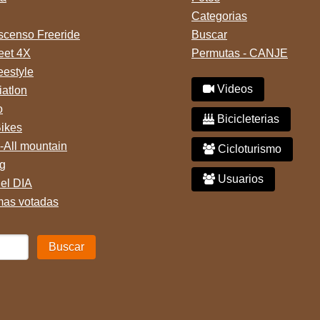
Categorias
censo Freeride
Buscar
reet 4X
Permutas - CANJE
eestyle
Videos
iatlon
o
Bicicleterias
Bikes
-All mountain
Cicloturismo
g
Usuarios
del DIA
mas votadas
Buscar