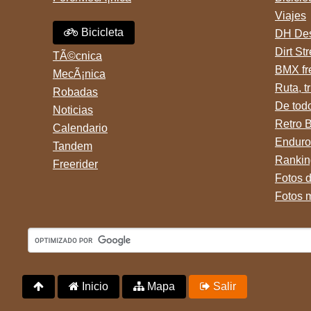
Viajes
Bicicleta
DH Des
Dirt St
TÃ©cnica
BMX fr
MecÃ¡nica
Ruta, tr
Robadas
De tod
Noticias
Retro 
Calendario
Enduro
Tandem
Rankin
Freerider
Fotos 
Fotos 
Inicio
Mapa
Salir