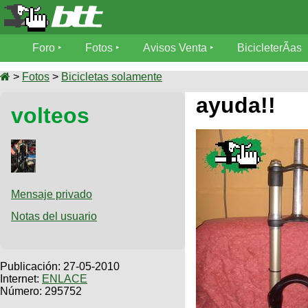
Foro
Foro
Fotos
Avisos Venta
BicicleterÃ­as
Foro
Fotos
>
Fotos
>
Bicicletas solamente
TÃ©cnica
ayuda!!
volteos
Avisos
MecÃ¡nica
SUBÃ
Ventas
tu foto
BicicleterÃ­
Galeria
SUBÃ
as
tu
Mensaje privado
XC
aviso
Bicicletas
Notas del usuario
Bicicletas
Buscar
Viajes
Videos
Bicicletas
Ultimos
Publicación:
27-05-2010
Descenso
Cicloturismo
Internet:
ENLACE
Tandem
Fotos
Número: 295752
Dirt
Freerider