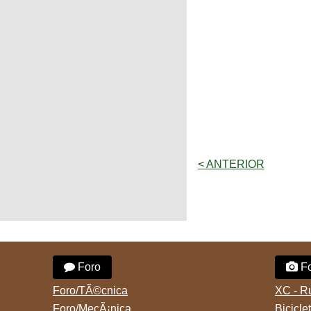
< ANTERIOR
Foro
Fo
Foro/TÃ©cnica
XC - R
Foro/MecÃ¡nica
Bicicle