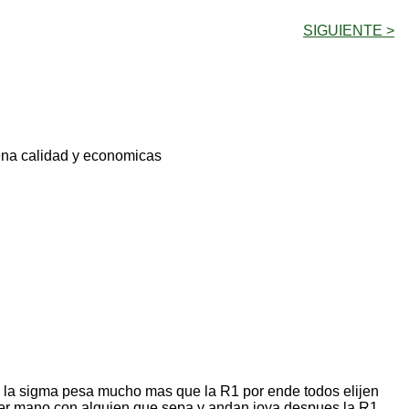
SIGUIENTE >
uena calidad y economicas
o la sigma pesa mucho mas que la R1 por ende todos elijen
ter mano con alguien que sepa y andan joya despues la R1.