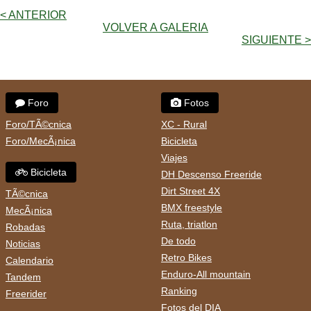
< ANTERIOR
VOLVER A GALERIA
SIGUIENTE >
Foro
Fotos
Foro/TÃ©cnica
XC - Rural
Foro/MecÃ¡nica
Bicicleta
Viajes
Bicicleta
DH Descenso Freeride
Dirt Street 4X
TÃ©cnica
BMX freestyle
MecÃ¡nica
Ruta, triatlon
Robadas
De todo
Noticias
Retro Bikes
Calendario
Enduro-All mountain
Tandem
Ranking
Freerider
Fotos del DIA