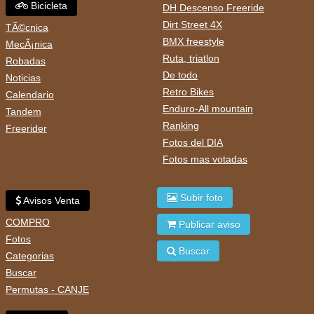
Bicicleta
DH Descenso Freeride
Dirt Street 4X
TÃ©cnica
BMX freestyle
MecÃ¡nica
Ruta, triatlon
Robadas
De todo
Noticias
Retro Bikes
Calendario
Enduro-All mountain
Tandem
Ranking
Freerider
Fotos del DIA
Fotos mas votadas
Subir foto
Avisos Venta
COMPRO
Publicar aviso
Fotos
Buscar
Categorias
Buscar
Permutas - CANJE