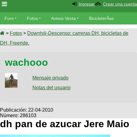
Ingresar
Crear una cuenta
Foro
Foro
Fotos
Avisos Venta
BicicleterÃ­as
Foro
Bicicletas
Videos
Fotos
>
Fotos
>
Downhill-Descenso: carreras DH, bicicletas de
TÃ©cnica
DH, Freeride.
Avisos
MecÃ¡nica
SUBÃ
Ventas
wachooo
tu foto
BicicleterÃ­
Galeria
Mensaje privado
SUBÃ
as
tu
Notas del usuario
XC
aviso
Bicicletas
Bicicletas
Buscar
Viajes
Publicación:
22-04-2010
Videos
Número: 286103
Bicicletas
Ultimos
Descenso
dh pan de azucar Jere Maio
Cicloturismo
Tandem
Fotos
Dirt
Freerider