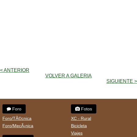
< ANTERIOR
VOLVER A GALERIA
SIGUIENTE >
Foro
Fotos
Foro/TÃ©cnica
XC - Rural
Foro/MecÃ¡nica
Bicicleta
Viajes