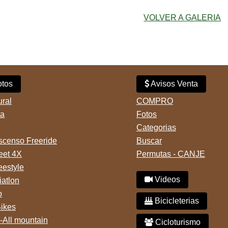
VOLVER A GALERIA
tos
Avisos Venta
ural
COMPRO
ta
Fotos
Categorias
censo Freeride
Buscar
reet 4X
Permutas - CANJE
eestyle
Videos
iatlon
o
Bicicleterias
Bikes
-All mountain
Cicloturismo