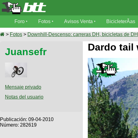
Foro
Foro
Fotos
Avisos Venta
BicicleterÃ­as
Foro
Fotos
>
Fotos
>
Downhill-Descenso: carreras DH, bicicletas de DH,
TÃ©cnica
Dardo tail
Juansefr
Avisos
MecÃ¡nica
SUBÃ
Ventas
tu foto
BicicleterÃ­
Galeria
SUBÃ
as
tu
Mensaje privado
XC
aviso
Bicicletas
Notas del usuario
Bicicletas
Buscar
Viajes
Videos
Bicicletas
Ultimos
Publicación:
09-04-2010
Descenso
Cicloturismo
Número: 282619
Tandem
Fotos
Dirt
Freerider