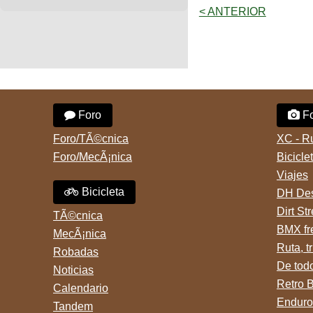
< ANTERIOR
Foro
Fo
Foro/TÃ©cnica
XC - R
Foro/MecÃ¡nica
Bicicle
Viajes
Bicicleta
DH Des
Dirt St
TÃ©cnica
BMX fr
MecÃ¡nica
Ruta, tr
Robadas
De tod
Noticias
Retro 
Calendario
Enduro
Tandem