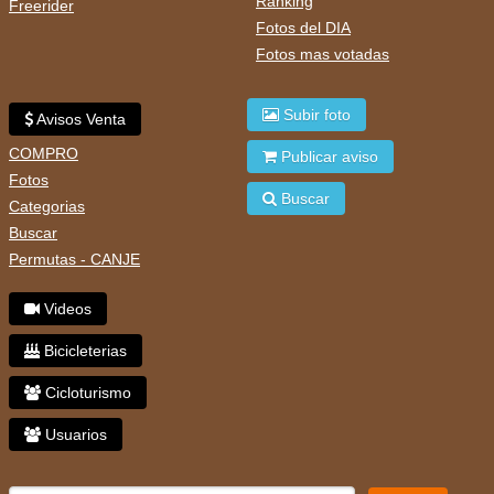
Ranking
Freerider
Fotos del DIA
Fotos mas votadas
Subir foto
Avisos Venta
COMPRO
Publicar aviso
Fotos
Buscar
Categorias
Buscar
Permutas - CANJE
Videos
Bicicleterias
Cicloturismo
Usuarios