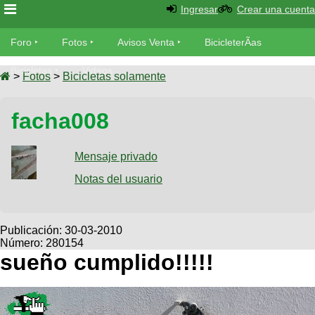
Ingresar
Crear una cuenta
Foro
Foro
Fotos
Avisos Venta
BicicleterÃ­as
Foro
Bicicletas
Videos
Fotos
>
Fotos
>
Bicicletas solamente
TÃ©cnica
Avisos
facha008
MecÃ¡nica
SUBÃ
Ventas
tu foto
Mensaje privado
BicicleterÃ­
Galeria
Notas del usuario
SUBÃ
as
tu
XC
aviso
Bicicletas
Bicicletas
Publicación:
30-03-2010
Número: 280154
Buscar
Viajes
Videos
sueño cumplido!!!!!
Bicicletas
Ultimos
Descenso
Cicloturismo
Tandem
Fotos
Dirt
Freerider