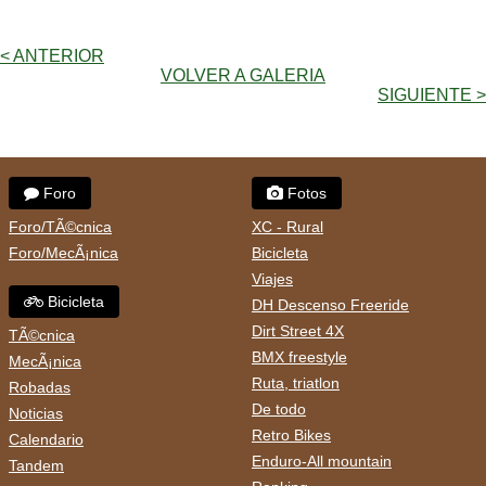
< ANTERIOR
VOLVER A GALERIA
SIGUIENTE >
Foro
Fotos
Foro/TÃ©cnica
XC - Rural
Foro/MecÃ¡nica
Bicicleta
Viajes
Bicicleta
DH Descenso Freeride
Dirt Street 4X
TÃ©cnica
BMX freestyle
MecÃ¡nica
Ruta, triatlon
Robadas
De todo
Noticias
Retro Bikes
Calendario
Enduro-All mountain
Tandem