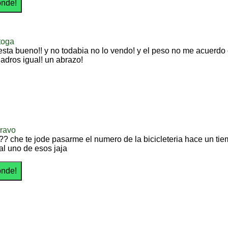
toga
 esta bueno!! y no todabia no lo vendo! y el peso no me acuerdo 
uadros igual! un abrazo!
bravo
?? che te jode pasarme el numero de la bicicleteria hace un ti
l uno de esos jaja