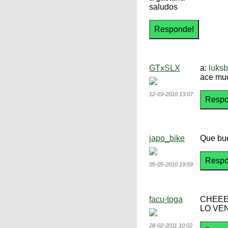
saludos
GTxSLX
a:
luks
ace muc
12-03-2010 13:07
japo_bike
Que bue
05-05-2010 19:59
facu-toga
CHEEE
LO VE
28-02-2011 10:02