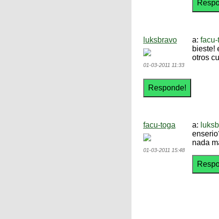
luksbravo
a:
facu-
bieste!
otros c
01-03-2011 11:33
facu-toga
a:
luks
enserio
nada ma
01-03-2011 15:48