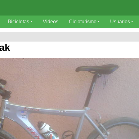
Bicicletas
Videos
Cicloturismo
Usuarios
vak