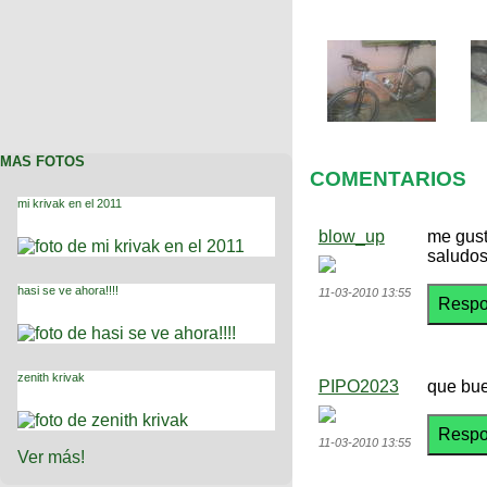
MAS FOTOS
COMENTARIOS
mi krivak en el 2011
blow_up
me gust
saludo
hasi se ve ahora!!!!
11-03-2010 13:55
zenith krivak
PIPO2023
que buen
11-03-2010 13:55
Ver más!