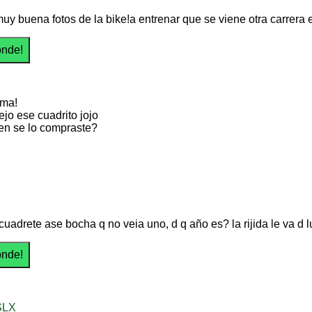
uy buena fotos de la bike!a entrenar que se viene otra carrera 
ima!
ejo ese cuadrito jojo
en se lo compraste?
cuadrete ase bocha q no veia uno, d q año es? la rijida le va d l
SLX