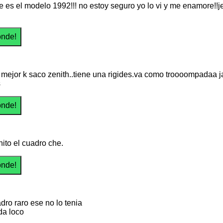
e es el modelo 1992!!! no estoy seguro yo lo vi y me enamore!!je
 mejor k saco zenith..tiene una rigides.va como troooompadaa j
s
ito el cuadro che.
dro raro ese no lo tenia
da loco