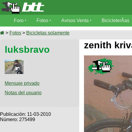
Foro
Foro
Fotos
Avisos Venta
BicicleterÃ­as
Foro
Fotos
>
Fotos
>
Bicicletas solamente
TÃ©cnica
zenith kri
luksbravo
Avisos
MecÃ¡nica
SUBÃ
Ventas
tu foto
BicicleterÃ­
Galeria
SUBÃ
as
tu
Mensaje privado
XC
aviso
Bicicletas
Notas del usuario
Bicicletas
Buscar
Viajes
Videos
Bicicletas
Ultimos
Publicación:
11-03-2010
Descenso
Cicloturismo
Número: 275499
Tandem
Fotos
Dirt
Freerider