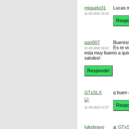
miguelo31
Lucas m
11-03-2010 15:31
pan007
Buenis
Es re vi
11-03-2010 16:21
esta muy bueno a qui
salutes!
GTxSLX
q buen 
11-03-2010 17:27
luksbravo
a:
GTx