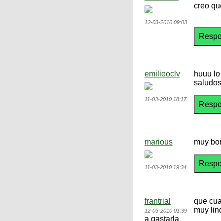
creo qu
12-03-2010 09:03
emiliooclv
huuu lo
saludo
11-03-2010 18:17
marious
muy bon
11-03-2010 19:34
frantrial
que cua
muy lin
12-03-2010 01:39
a gastarla