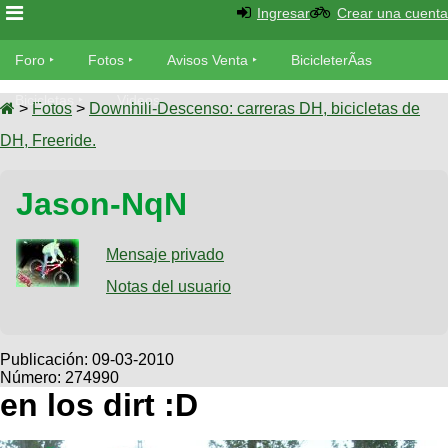
Ingresar
Crear una cuenta
Foro
Foro
Fotos
Avisos Venta
BicicleterÃ­as
Foro
Bicicletas
Videos
Fotos
>
Fotos
>
Downhill-Descenso: carreras DH, bicicletas de
TÃ©cnica
DH, Freeride.
Avisos
MecÃ¡nica
SUBÃ
Ventas
Jason-NqN
tu foto
BicicleterÃ­
Galeria
Mensaje privado
SUBÃ
as
tu
Notas del usuario
XC
aviso
Bicicletas
Bicicletas
Buscar
Viajes
Publicación:
09-03-2010
Videos
Número: 274990
Bicicletas
Ultimos
Descenso
en los dirt :D
Cicloturismo
Tandem
Fotos
Dirt
Freerider