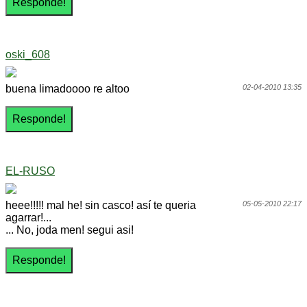
oski_608
buena limadoooo re altoo
02-04-2010 13:35
EL-RUSO
heee!!!!! mal he! sin casco! así te queria
05-05-2010 22:17
agarrar!...
... No, joda men! segui asi!