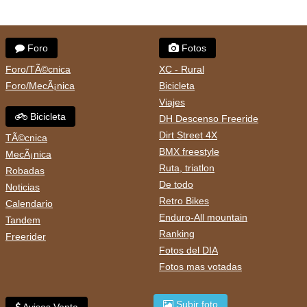
Foro
Fotos
Foro/TÃ©cnica
XC - Rural
Foro/MecÃ¡nica
Bicicleta
Viajes
Bicicleta
DH Descenso Freeride
Dirt Street 4X
TÃ©cnica
BMX freestyle
MecÃ¡nica
Ruta, triatlon
Robadas
De todo
Noticias
Retro Bikes
Calendario
Enduro-All mountain
Tandem
Ranking
Freerider
Fotos del DIA
Fotos mas votadas
Subir foto