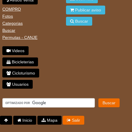
Avisos Venta
COMPRO
Publicar aviso
Fotos
Buscar
Categorias
Buscar
Permutas - CANJE
Videos
Bicicleterias
Cicloturismo
Usuarios
Buscar
Inicio
Mapa
Salir