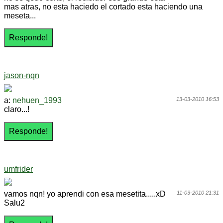
mas atras, no esta haciedo el cortado esta haciendo una
meseta...
jason-nqn
a:
nehuen_1993
13-03-2010 16:53
claro...!
umfrider
vamos nqn! yo aprendi con esa mesetita.....xD
11-03-2010 21:31
Salu2