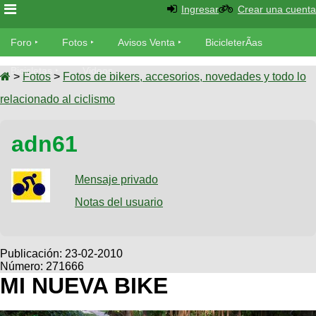
Ingresar
Crear una cuenta
Foro
Foro
Fotos
Avisos Venta
BicicleterÃ­as
Foro
Bicicletas
Videos
Fotos
>
Fotos
>
Fotos de bikers, accesorios, novedades y todo lo
TÃ©cnica
relacionado al ciclismo
Avisos
MecÃ¡nica
SUBÃ
Ventas
adn61
tu foto
BicicleterÃ­
Galeria
Mensaje privado
SUBÃ
as
tu
Notas del usuario
XC
aviso
Bicicletas
Bicicletas
Buscar
Viajes
Publicación:
23-02-2010
Videos
Número: 271666
Bicicletas
Ultimos
Descenso
MI NUEVA BIKE
Cicloturismo
Tandem
Fotos
Dirt
Freerider