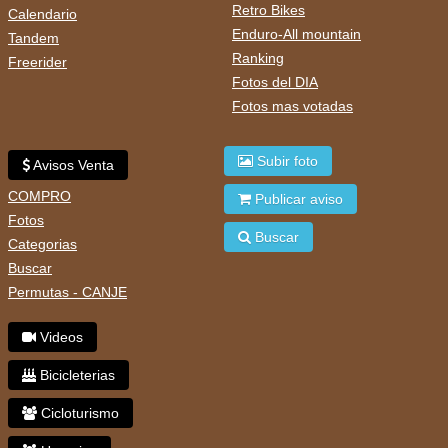
Retro Bikes
Calendario
Enduro-All mountain
Tandem
Ranking
Freerider
Fotos del DIA
Fotos mas votadas
Subir foto
Avisos Venta
COMPRO
Publicar aviso
Fotos
Buscar
Categorias
Buscar
Permutas - CANJE
Videos
Bicicleterias
Cicloturismo