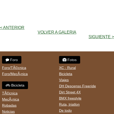
< ANTERIOR
VOLVER A GALERIA
SIGUIENTE >
Foro
Fotos
Foro/TÃ©cnica
XC - Rural
Foro/MecÃ¡nica
Bicicleta
Viajes
Bicicleta
DH Descenso Freeride
Dirt Street 4X
TÃ©cnica
BMX freestyle
MecÃ¡nica
Ruta, triatlon
Robadas
De todo
Noticias