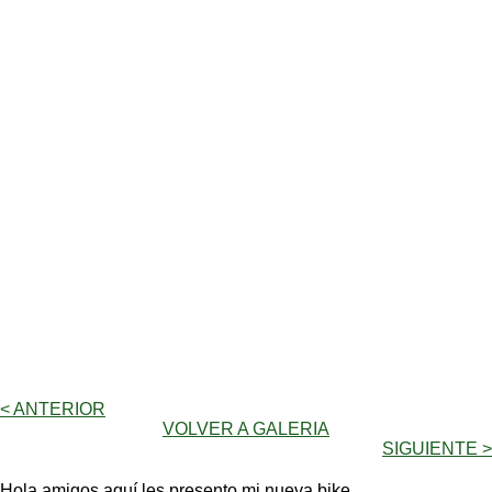
< ANTERIOR
VOLVER A GALERIA
SIGUIENTE >
Hola amigos aquí les presento mi nueva bike.