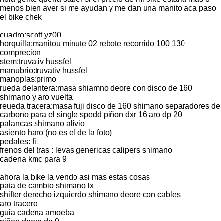
menos bien aver si me ayudan y me dan una manito aca paso
el bike chek
cuadro:scott yz00
horquilla:manitou minute 02 rebote recorrido 100 130
comprecion
stem:truvativ hussfel
manubrio:truvativ hussfel
manoplas:primo
rueda delantera:masa shiamno deore con disco de 160
shimano y aro vuelta
reueda tracera:masa fuji disco de 160 shimano separadores de
carbono para el single spedd piñon dxr 16 aro dp 20
palancas shimano alivio
asiento haro (no es el de la foto)
pedales: fit
frenos del tras : levas genericas calipers shimano
cadena kmc para 9
ahora la bike la vendo asi mas estas cosas
pata de cambio shimano lx
shifter derecho izquierdo shimano deore con cables
aro tracero
guia cadena amoeba