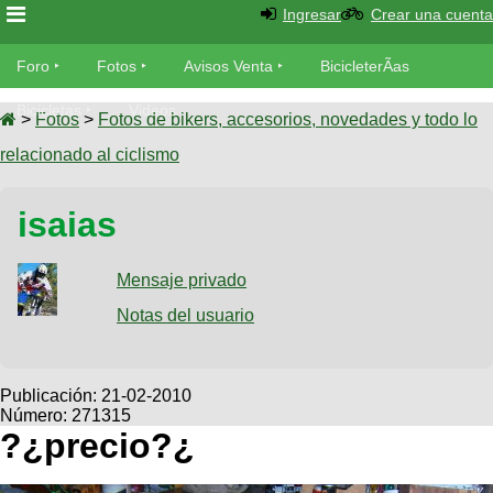
Ingresar
Crear una cuenta
Foro
Foro
Fotos
Avisos Venta
BicicleterÃ­as
Foro
Bicicletas
Videos
Fotos
>
Fotos
>
Fotos de bikers, accesorios, novedades y todo lo
TÃ©cnica
relacionado al ciclismo
Avisos
MecÃ¡nica
SUBÃ
Ventas
isaias
tu foto
BicicleterÃ­
Galeria
Mensaje privado
SUBÃ
as
tu
Notas del usuario
XC
aviso
Bicicletas
Bicicletas
Buscar
Viajes
Publicación:
21-02-2010
Videos
Número: 271315
Bicicletas
Ultimos
Descenso
?¿precio?¿
Cicloturismo
Tandem
Fotos
Dirt
Freerider