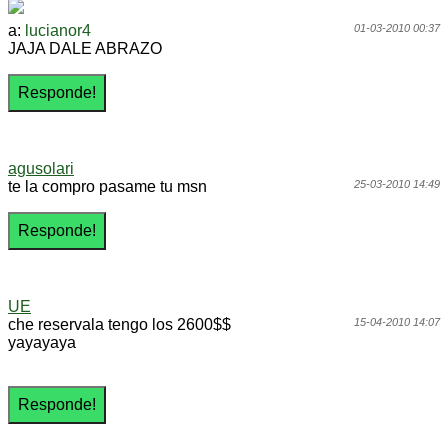
a:
lucianor4
01-03-2010 00:37
JAJA DALE ABRAZO
agusolari
te la compro pasame tu msn
25-03-2010 14:49
UE
che reservala tengo los 2600$$
15-04-2010 14:07
yayayaya