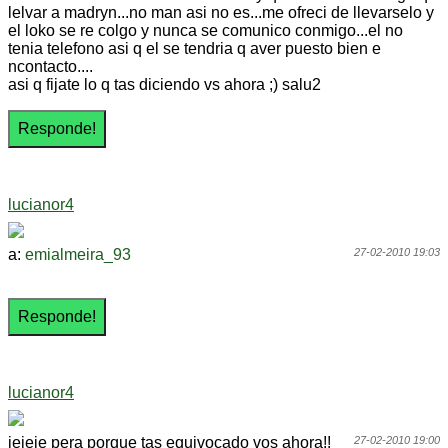
lelvar a madryn...no man asi no es...me ofreci de llevarselo y
el loko se re colgo y nunca se comunico conmigo...el no
tenia telefono asi q el se tendria q aver puesto bien e
ncontacto....
asi q fijate lo q tas diciendo vs ahora ;) salu2
lucianor4
a:
emialmeira_93
27-02-2010 19:03
lucianor4
jejeje pera porque tas equivocado vos ahora!!
27-02-2010 19:00