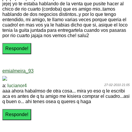
jejej yo te estaba hablando de la venta que pusite hacer al
chico de rio cuarto (cordoba) que es amigo mio..tamos
hablando de dos negocios distintos..y por lo que tengo
entendido, mi amigo, te llamo varias veces porque queria el
cuadro! en mas vos ya le habias dicho que si, asique el loco
tenia la guita juntada para entregartela cuando vos pasaras
por rio cuarto jajaja nos vemos che! salu2
emialmeira_93
a:
lucianor4
27-02-2010 21:05
aaa ahora habalmso de otra cosa... mira yo eso q le escribi
aca es antes de q tu amigo me kisiera comprar el cuadro...asi
q buen o... ahi tenes osea q queres q haga