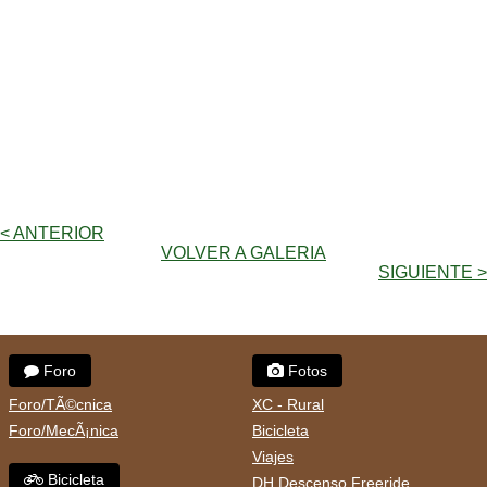
< ANTERIOR
VOLVER A GALERIA
SIGUIENTE >
Foro
Fotos
Foro/TÃ©cnica
XC - Rural
Foro/MecÃ¡nica
Bicicleta
Viajes
Bicicleta
DH Descenso Freeride