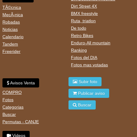
Dirt Street 4X
TÃ©cnica
BMX freestyle
MecÃ¡nica
Ruta, triatlon
Robadas
De todo
Noticias
Retro Bikes
Calendario
Enduro-All mountain
Tandem
Ranking
Freerider
Fotos del DIA
Fotos mas votadas
Subir foto
Avisos Venta
COMPRO
Publicar aviso
Fotos
Buscar
Categorias
Buscar
Permutas - CANJE
Videos