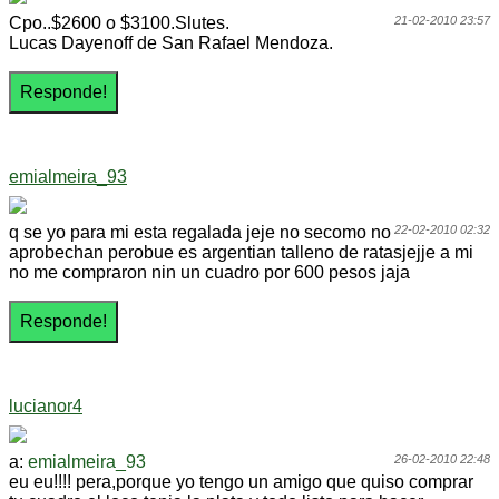
Cpo..$2600 o $3100.Slutes.
21-02-2010 23:57
Lucas Dayenoff de San Rafael Mendoza.
emialmeira_93
q se yo para mi esta regalada jeje no secomo no
22-02-2010 02:32
aprobechan perobue es argentian talleno de ratasjejje a mi
no me compraron nin un cuadro por 600 pesos jaja
lucianor4
a:
emialmeira_93
26-02-2010 22:48
eu eu!!!! pera,porque yo tengo un amigo que quiso comprar