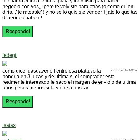
tu cuadro,el loco tenia la plata y todo listo para hacer
negocio con vos,,,,pero te volviste para atras (o como quien
diria..."te rateaste") y no se lo quisiste vender, fijate lo que tas
diciendo chabon!!
fedegti
como dice luasdayenoff entre esa plata,yo la
22-02-2010 08:57
pondria en 3 lucas y de ultima si el comprador esta
realmente interesado le saco el margen de envio o de ultima
unos pesos menos si la viene a buscar.
isaias