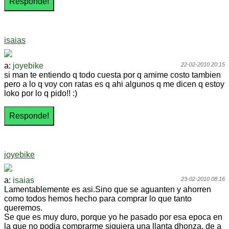
isaias
a:
joyebike
22-02-2010 20:15
si man te entiendo q todo cuesta por q amime costo tambien
pero a lo q voy con ratas es q ahi algunos q me dicen q estoy
loko por lo q pido!! :)
joyebike
a:
isaias
23-02-2010 08:16
Lamentablemente es asi.Sino que se aguanten y ahorren
como todos hemos hecho para comprar lo que tanto
queremos.
Se que es muy duro, porque yo he pasado por esa epoca en
la que no podia comprarme siquiera una llanta dhonza, de a