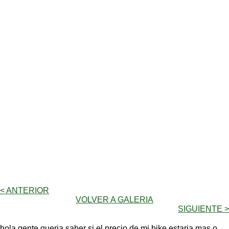
< ANTERIOR
VOLVER A GALERIA
SIGUIENTE >
hola gente queria saber si el precio de mi bike estaria mas o