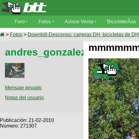
Foro
Foro
Fotos
Avisos Venta
BicicleterÃ­as
Foro
Fotos
>
Fotos
>
Downhill-Descenso: carreras DH, bicicletas de DH,
TÃ©cnica
mmmmmmm
andres_gonzalez
Avisos
MecÃ¡nica
SUBÃ
Ventas
tu foto
BicicleterÃ­
Galeria
SUBÃ
as
tu
Mensaje privado
XC
aviso
Bicicletas
Notas del usuario
Bicicletas
Buscar
Viajes
Videos
Bicicletas
Ultimos
Publicación:
21-02-2010
Descenso
Cicloturismo
Número: 271307
Tandem
Fotos
Dirt
Freerider