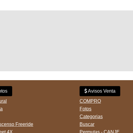
tos
Avisos Venta
ural
COMPRO
ta
Fotos
Categorias
censo Freeride
Buscar
reet 4X
Permutas - CANJE