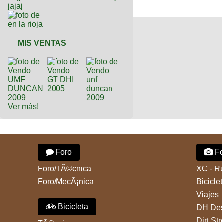
MIS VENTAS
Ver más!
Foro
Fo
Foro/TÃ©cnica
XC - R
Foro/MecÃ¡nica
Bicicle
Viajes
Bicicleta
DH Des
Dirt St