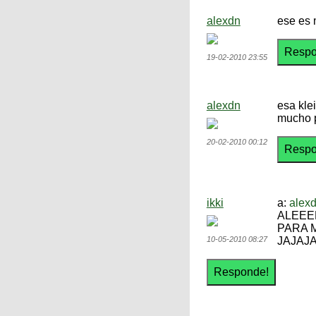
alexdn
ese es 
19-02-2010 23:55
alexdn
esa klei
mucho p
20-02-2010 00:12
ikki
a:
alex
ALEEEE
PARA M
10-05-2010 08:27
JAJAJ