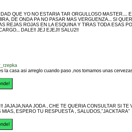
DAD QUE YO NO ESTARIA TAR ORGULLOSO MASTER.... ES
MIRA, DE ONDA PA NO PASAR MAS VERGUENZA... SI QU
AS REJAS ROJAS EN LA ESQUINA Y TIRAS TODA ESAS 
ARGO... DALE!! JEJ EJEJ!! SALU2!!
r_rzepka
s la casa asi arreglo cuando paso ,nos tomamos unas cerveza
! JAJAJA,NAA JODA , CHE TE QUERIA CONSULTAR SI TE
S MIAS, ESPERO TU RESPUESTA , SALUDOS,"JACKTARA"