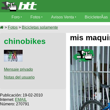
Foro
Foro
Fotos
Avisos Venta
BicicleterÃ­as
Foro
Fotos
>
Fotos
>
Bicicletas solamente
TÃ©cnica
mis maqui
chinobikes
Avisos
MecÃ¡nica
SUBÃ
Ventas
tu foto
BicicleterÃ­
Galeria
SUBÃ
as
tu
Mensaje privado
XC
aviso
Bicicletas
Notas del usuario
Bicicletas
Buscar
Viajes
Videos
Bicicletas
Ultimos
Publicación:
19-02-2010
Descenso
Cicloturismo
Internet:
EMAIL
Tandem
Fotos
Número: 270791
Dirt
Freerider