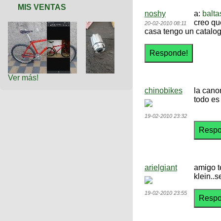
MIS VENTAS
noshy
a:
balta
creo qu
20-02-2010 08:11
casa tengo un catalog
Ver más!
chinobikes
la cano
todo es
19-02-2010 23:32
arielgiant
amigo t
klein..s
19-02-2010 23:55