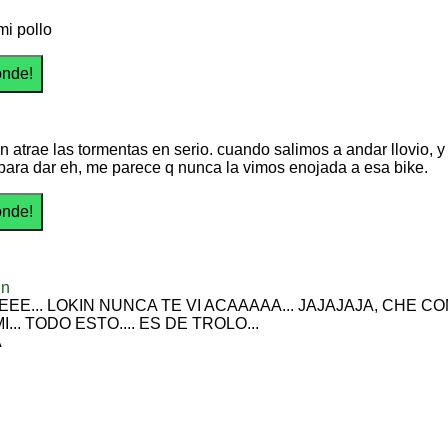
mi pollo
n atrae las tormentas en serio. cuando salimos a andar llovio, y 
ara dar eh, me parece q nunca la vimos enojada a esa bike.
dn
EE... LOKIN NUNCA TE VI ACAAAAA... JAJAJAJA, CHE CO
I... TODO ESTO.... ES DE TROLO...
A