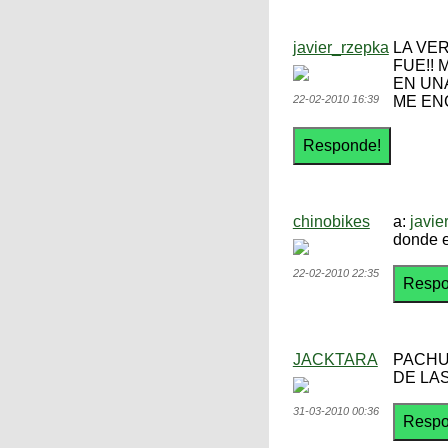
javier_rzepka
LA VER
FUE!! 
EN UN
22-02-2010 16:39
ME ENC
chinobikes
a:
javie
donde e
22-02-2010 22:35
JACKTARA
PACHU!
DE LA
31-03-2010 00:36