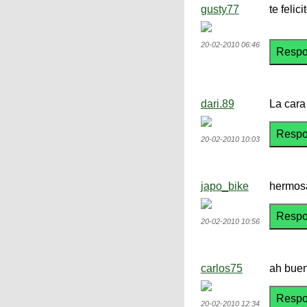
gusty77
te felic
20-02-2010 06:46
dari.89
La cara
20-02-2010 10:03
japo_bike
hermosa 
20-02-2010 10:56
carlos75
ah buen
20-02-2010 12:34