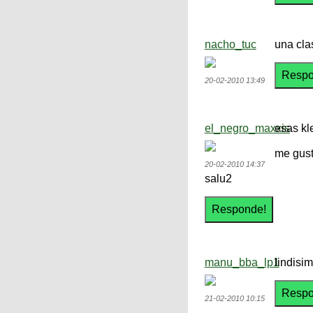
nacho_tuc
una cla
20-02-2010 13:49
el_negro_maxxis
esas kl
me gust
20-02-2010 14:37
salu2
manu_bba_lp1
lindisim
21-02-2010 10:15