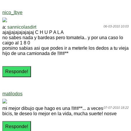
nico_lbye
a:
sannicolasdirt
06-03-2010 10:03
ajajjajajajajajaj C H U P A L A
no sabes nada y bardeas pero tomatela.. y por una caso lo
caigo al 1 8 0
porsino sabias asi que podes ir a meterle los dedos a tu vieja
hijo de una camionada de !!##**
matilodos
mi mejor dibujo que hago es una !!##**... a veces
07-07-2010 18:22
bicis, te deseo lo mejor en la vida, mucha suerte! nosve