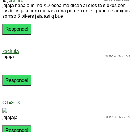
a:
jordinrc
jajaja naaa a mi no XD osea me dicen ai dios ta slokos con
tus bicis jaja pero no pasa una porqeu en el grupo de amigos
somso 3 bikers jaja asi q bue
kachula
jajaja
18-02-2010 13:50
GTxSLX
jajajaja
18-02-2010 14:16