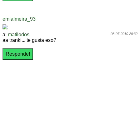
emialmeira_93
a:
matilodos
08-07-2010 20:32
aa tranki... te gusta eso?