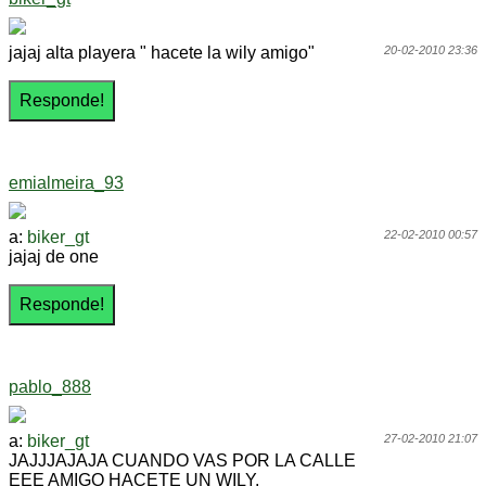
jajaj alta playera " hacete la wily amigo"
20-02-2010 23:36
emialmeira_93
a:
biker_gt
22-02-2010 00:57
jajaj de one
pablo_888
a:
biker_gt
27-02-2010 21:07
JAJJJAJAJA CUANDO VAS POR LA CALLE
EEE AMIGO HACETE UN WILY,