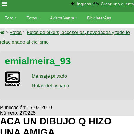
Ingresar
Crear una cuenta
Foro
Foro
Fotos
Avisos Venta
BicicleterÃ­as
Foro
Bicicletas
Videos
Fotos
>
Fotos
>
Fotos de bikers, accesorios, novedades y todo lo
TÃ©cnica
relacionado al ciclismo
Avisos
MecÃ¡nica
SUBÃ
Ventas
emialmeira_93
tu foto
BicicleterÃ­
Galeria
Mensaje privado
SUBÃ
as
tu
Notas del usuario
XC
aviso
Bicicletas
Bicicletas
Buscar
Viajes
Publicación:
17-02-2010
Videos
Número: 270228
Bicicletas
Ultimos
Descenso
ACA UN DIBUJO Q HIZO
Cicloturismo
Tandem
Fotos
Dirt
UNA AMIGA
Freerider