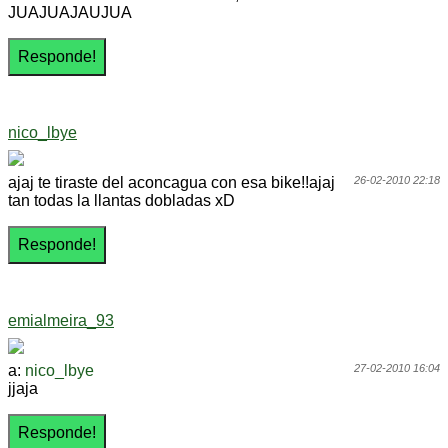
JUAJUAJAUJUA
nico_lbye
ajaj te tiraste del aconcagua con esa bike!!ajaj
26-02-2010 22:18
tan todas la llantas dobladas xD
emialmeira_93
a:
nico_lbye
27-02-2010 16:04
jjaja