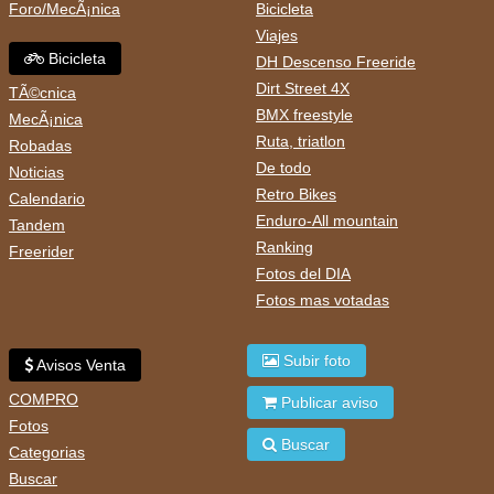
Foro/MecÃ¡nica
Bicicleta
Viajes
Bicicleta
DH Descenso Freeride
Dirt Street 4X
TÃ©cnica
BMX freestyle
MecÃ¡nica
Ruta, triatlon
Robadas
De todo
Noticias
Retro Bikes
Calendario
Enduro-All mountain
Tandem
Ranking
Freerider
Fotos del DIA
Fotos mas votadas
Subir foto
Avisos Venta
COMPRO
Publicar aviso
Fotos
Buscar
Categorias
Buscar